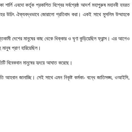
ার্লি এবদো কর্তৃক প্রকাশিত বিশ্বের সর্বশ্রেষ্ঠ আদর্শ মহাপুরুষ মহানবী হযরত
 উম্মাহর উচিৎ ঐক্যবদ্ধভাবে জোরালো প্রতিবাদ করা। একই সাথে মুসলিম উম্মাহকে
িকামী দেশের মানুষের কাছ থেকে ধিক্কার ও ঘৃণা কুড়িয়েছিল ফ্রান্স। এর আগেও
ু মানুষ প্রাণ হারিয়েছিল।
রতিটি বিবেকবান মানুষের হৃদয়ে আঘাত করেছে।
রতি আহবান জানাচ্ছি। সেই সাথে এমন নিকৃষ্ট কর্মকা- বন্ধে জাতিসঙ্ঘ, ওআইসি,