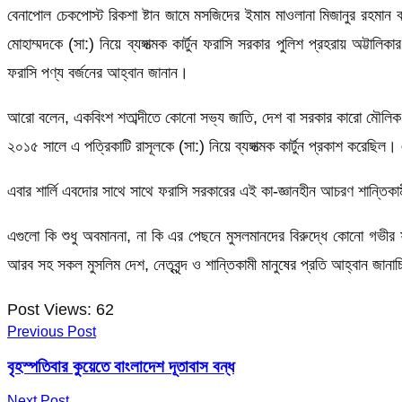
বেনাপোল চেকপোস্ট রিকশা ষ্টান জামে মসজিদের ইমাম মাওলানা মিজানুর রহমান বলে
মোহাম্মদকে (সা:) নিয়ে ব্যঙ্গাত্মক কার্টুন ফরাসি সরকার পুলিশ প্রহরায় অট্
ফরাসি পণ্য বর্জনের আহ্বান জানান।
আরো বলেন, একবিংশ শতাব্দীতে কোনো সভ্য জাতি, দেশ বা সরকার কারো মৌলিক বি
২০১৫ সালে এ পত্রিকাটি রাসূলকে (সা:) নিয়ে ব্যঙ্গাত্মক কার্টুন প্রকাশ করেছিল।
এবার শার্লি এবদোর সাথে সাথে ফরাসি সরকারের এই কা-জ্ঞানহীন আচরণ শান্তিকা
এগুলো কি শুধু অবমাননা, না কি এর পেছনে মুসলমানদের বিরুদ্ধে কোনো গভীর ষড়
আরব সহ সকল মুসলিম দেশ, নেতৃবৃন্দ ও শান্তিকামী মানুষের প্রতি আহ্বান জানাচ
Post Views:
62
Previous Post
বৃহস্পতিবার কুয়েতে বাংলাদেশ দূতাবাস বন্ধ
Next Post