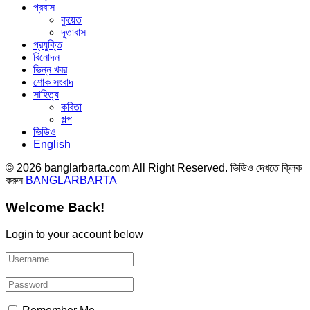
প্রবাস
কুয়েত
দূতাবাস
প্রযুক্তি
বিনোদন
ভিন্ন খবর
শোক সংবাদ
সাহিত্য
কবিতা
গল্প
ভিডিও
English
© 2026 banglarbarta.com All Right Reserved. ভিডিও দেখতে ক্লিক
করুন
BANGLARBARTA
Welcome Back!
Login to your account below