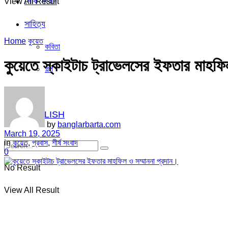
শোক সংবাদ
View All Result
সাহিত্য
Home
কুয়েত
কবিতা
কুয়েতে স্কাইটাচ ট্রাভেলসের ইফতার মাহফি
গল্প
ভিডিও
ENGLISH
by
banglarbarta.com
March 19, 2025
in
কুয়েত
,
প্রবাস
,
শীর্ষ সংবাদ
0
No Result
View All Result