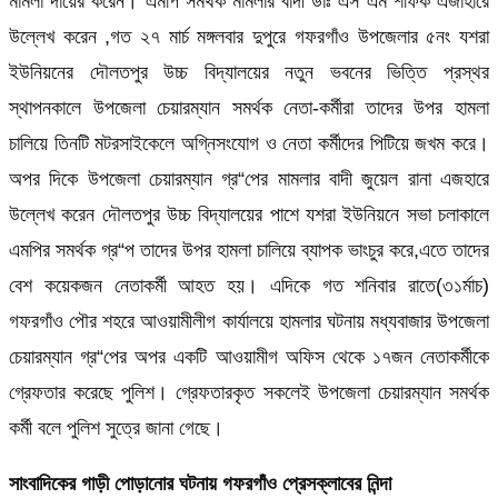
মামলা দায়ের করেন। এমপি সমর্থক মামলার বাদী ডাঃ এস এম শফিক এজাহারে
উল্লেখ করেন ,গত ২৭ মার্চ মঙ্গলবার দুপুরে গফরগাঁও উপজেলার ৫নং যশরা
ইউনিয়নের দৌলতপুর উচ্চ বিদ্যালয়ের নতুন ভবনের ভিত্তি প্রস্থর
স্থাপনকালে উপজেলা চেয়ারম্যান সমর্থক নেতা-কর্মীরা তাদের উপর হামলা
চালিয়ে তিনটি মটরসাইকেলে অগ্নিসংযোগ ও নেতা কর্মীদের পিটিয়ে জখম করে।
অপর দিকে উপজেলা চেয়ারম্যান গ্র“পের মামলার বাদী জুয়েল রানা এজহারে
উল্লেখ করেন দৌলতপুর উচ্চ বিদ্যালয়ের পাশে যশরা ইউনিয়নে সভা চলাকালে
এমপির সমর্থক গ্র“প তাদের উপর হামলা চালিয়ে ব্যাপক ভাংচুর করে,এতে তাদের
বেশ কয়েকজন নেতাকর্মী আহত হয়। এদিকে গত শনিবার রাতে(৩১র্মাচ)
গফরগাঁও পৌর শহরে আওয়ামীলীগ কার্যালয়ে হামলার ঘটনায় মধ্যবাজার উপজেলা
চেয়ারম্যান গ্র“পের অপর একটি আওয়ামীগ অফিস থেকে ১৭জন নেতাকর্মীকে
গ্রেফতার করেছে পুলিশ। গ্রেফতারকৃত সকলেই উপজেলা চেয়ারম্যান সমর্থক
কর্মী বলে পুলিশ সুত্রে জানা গেছে।
সাংবাদিকের গাড়ী পোড়ানোর ঘটনায় গফরগাঁও প্রেসক্লাবের নিন্দা