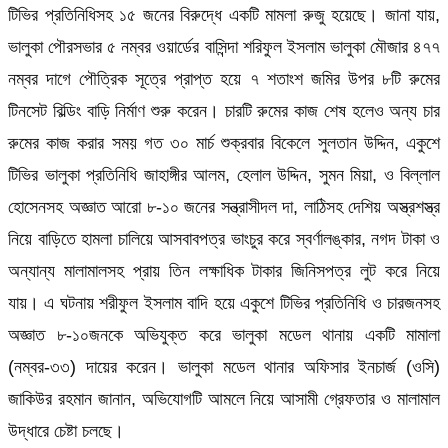
টিভির প্রতিনিধিসহ ১৫ জনের বিরুদ্ধে একটি মামলা রুজু হয়েছে। জানা যায়,
ভালুকা পৌরসভার ৫ নম্বর ওয়ার্ডের বাসিন্দা শরিফুল ইসলাম ভালুকা মৌজার ৪৭৭
নম্বর দাগে পৌত্রিক সূত্রে প্রাপ্ত হয়ে ৭ শতাংশ জমির উপর ৮টি রুমের
টিনসেট বিল্ডিং বাড়ি নির্মাণ শুরু করেন। চারটি রুমের কাজ শেষ হলেও অন্য চার
রুমের কাজ করার সময় গত ৩০ মার্চ শুক্রবার বিকেলে সুলতান উদ্দিন, একুশে
টিভির ভালুকা প্রতিনিধি জাহাঙ্গীর আলম, হেলাল উদ্দিন, সুমন মিয়া, ও বিল্লাল
হোসেনসহ অজ্ঞাত আরো ৮-১০ জনের সন্ত্রাসীদল দা, লাঠিসহ দেশিয় অস্ত্রশস্ত্র
নিয়ে বাড়িতে হামলা চালিয়ে আসবাবপত্র ভাংচুর করে স্বর্ণালঙ্কার, নগদ টাকা ও
অন্যান্য মালামালসহ প্রায় তিন লক্ষাধিক টাকার জিনিসপত্র লুট করে নিয়ে
যায়। এ ঘটনায় শরীফুল ইসলাম বাদি হয়ে একুশে টিভির প্রতিনিধি ও চারজনসহ
অজ্ঞাত ৮-১০জনকে অভিযুক্ত করে ভালুকা মডেল থানায় একটি মামালা
(নম্বর-৩৩) দায়ের করেন। ভালুকা মডেল থানার অফিসার ইনচার্জ (ওসি)
জাকিউর রহমান জানান, অভিযোগটি আমলে নিয়ে আসামী গ্রেফতার ও মালামাল
উদ্ধারে চেষ্টা চলছে।