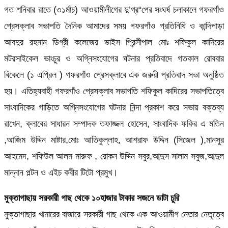
গত শনিবার রাতে (৩১র্মাচ) আওয়ামীলীগের দু’গ্র“পের সংঘর্ষ চলাকালে গফরগাঁও
প্রেসক্লাব সভাপতি দৈনিক আমাদের সময় গফরগাঁও প্রতিনিধি ও কান্দিপাড়া
আবদুর রহমান ডিগ্রী কলেজের ভাইস প্রিন্সীপাল মোঃ শফিকুল কাদিরের
মটরসাইকেল ভাংচুর ও অগ্নিসংযোগের ঘটনার প্রতিবাদে গতকাল রোববার
বিকেলে (১ এপ্রিল ) গফরগাঁও প্রেসক্লাবে এক জরুরী প্রতিবাদ সভা অনুষ্ঠিত
হয়। এতিহ্যবাহী গফরগাঁও প্রেসক্লাব সভাপতি শফিকুল কাদিরের সভাপতিত্বে
সাংবাদিকের গাড়িতে অগ্নিসংযোগের ঘটনার নিন্দা প্রকাশ করে সভায় বক্তব্য
রাখেন, ক্লাবের সাধারন সম্পাদক তফাজ্জল হোসেন, সাংবাদিক ফকির এ মতিন
,আজিম উদ্দিন মাষ্টার,মোঃ আতিকুল্লাহ, আশরাফ উদ্দিন (সিজেল ),মানসুর
আহমেদ, শফিউল আলম মারুফ , রোকন উদ্দিন সবুর,আব্দুস সালাম সবুজ,আব্দুল
মান্নান পল্টন ও এইচ কবীর টিটো প্রমুখ।
মুক্তাগাছায় সরকারী গাছ থেকে ১০হাজার টাকার সজনে ডাটা চুরি
মুক্তাগাছার খামারের বাজারে সরকারী গাছ থেকে এক আওয়ামীগ নেতার নেতৃত্বে