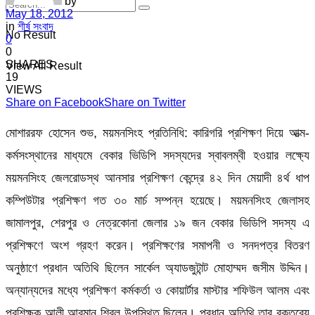
by
May 18, 2012
in
শীর্ষ সংবাদ
No Result
0
0
SHARES
View All Result
19
VIEWS
Share on Facebook
Share on Twitter
মোশাররফ হোসেন শুভ, ময়মনসিংহ প্রতিনিধি: কারিগরি প্রশিক্ষণ দিয়ে আত্ম-
কর্মসংস্থানের মাধ্যমে বেকার ভিডিপি সদস্যদের স্বাবলম্বী হওয়ার লক্ষ্যে
ময়মনসিংহ জেলরোডস্থ আনসার প্রশিক্ষণ কেন্দ্রে ৪২ দিন মেয়াদী ৪র্থ ধাপ
কম্পিউটার প্রশিক্ষণ গত ৩০ মার্চ সম্পন্ন হয়েছে। ময়মনসিংহ জেলাসহ
জামালপুর, শেরপুর ও নেত্রকোনা জেলার ১৯ জন বেকার ভিডিপি সদস্য এ
প্রশিক্ষণে অংশ গ্রহণ করেন। প্রশিক্ষণের সমাপনী ও সনদপত্র বিতরণ
অনুষ্ঠাণে প্রধান অতিথি ছিলেন সার্কেল অ্যাডজুটান্ট মোহাম্মদ জসীম উদ্দিন।
অন্যান্যদের মধ্যে প্রশিক্ষণ কর্মকর্তা ও কোয়ার্টার মাস্টার শফিউল আলম এবং
প্রশিক্ষক আলী আরমান শিবলু উপস্থিত ছিলেন। প্রধান অতিথি তার বক্তব্যে