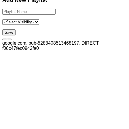
google.com, pub-5283408513468197, DIRECT,
f08c47fec0942fa0