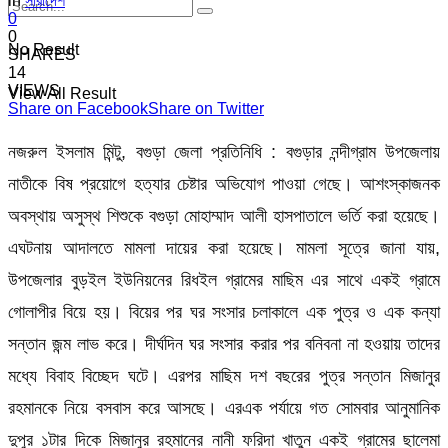
in
সারাদেশ
0
0
No Result
SHARES
14
VIEWS
View All Result
Share on Facebook
Share on Twitter
নজরুল ইসলাম মিন্টু, বগুড়া জেলা প্রতিনিধি : বগুড়ার নন্দীগ্রাম উপজেলায়
নাতীকে বিষ প্রয়োগে হত্যার চেষ্টার অভিযোগ পাওয়া গেছে। আশংস্কাজনক
অবস্থায় অসুস্থ শিশুকে বগুড়া মোহাম্মাদ আলী হাসপাতালে ভর্তি করা হয়েছে।
এঘটনায় আদালতে মামলা দায়ের করা হয়েছে। মামলা সূত্রে জানা যায়,
উপজেলার বুড়ইল ইউনিয়নের রিধইল গ্রামের মাছিম এর সাথে একই গ্রামে
গোলাপীর বিয়ে হয়। বিয়ের পর ঘর সংসার চলাকালে এক পুত্র ও এক কন্যা
সন্তান জন্ম লাভ করে। দীর্ঘদিন ঘর সংসার করার পর বনিবনা না হওয়ায় তাদের
মধ্যে বিবাহ বিচ্ছেদ ঘটে। এরপর মাছিম দশ বছরের পুত্র সন্তান মিজানুর
রহমানকে নিয়ে বসবাস করে আসছে। এরএক পর্যায়ে গত সোমবার আনুমানিক
দুপুর ১টার দিকে মিজানুর রহমানের নানী ফরিদা খাতুন একই গ্রামের ছালেমা