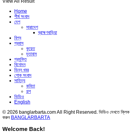
View All Result
Home
শীর্ষ সংবাদ
দেশ
সারাদেশ
ব্রাহ্মণবাড়িয়া
বিশ্ব
প্রবাস
কুয়েত
দূতাবাস
প্রযুক্তি
বিনোদন
ভিন্ন খবর
শোক সংবাদ
সাহিত্য
কবিতা
গল্প
ভিডিও
English
© 2026 banglarbarta.com All Right Reserved. ভিডিও দেখতে ক্লিক
করুন
BANGLARBARTA
Welcome Back!