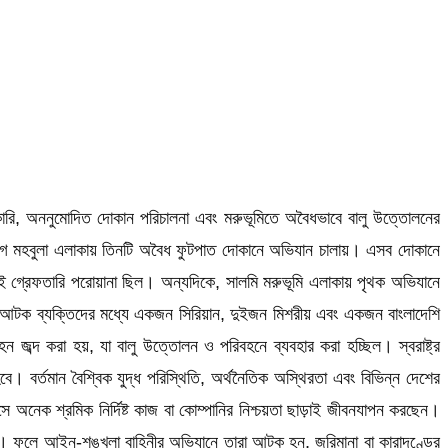
হকারি, অননুমোদিত দোকান পরিচালনা এবং মরুভূমিতে অবৈধভাবে বালু উত্তোলনের
 বিভাগ মহবুলা এলাকায় তিনটি অবৈধ ফুটপাত দোকানে অভিযান চালায়। এসব দোকানে
ই গ্রেফতারি পরোয়ানা ছিল। অন্যদিকে, সালমি মরুভূমি এলাকায় পৃথক অভিযানে
। আটক ব্যক্তিদের মধ্যে একজন সিরিয়ান, দুইজন মিশরীয় এবং একজন বাংলাদেশি
ব্দ করা হয়, যা বালু উত্তোলন ও পরিবহনে ব্যবহার করা হচ্ছিল। স্বরাষ্ট্র
হবে। বর্তমান বৈশ্বিক যুদ্ধ পরিস্থিতি, অর্থনৈতিক অস্থিরতা এবং বিভিন্ন দেশের
ে অনেক শ্রমিক নির্দিষ্ট কাজ বা কোম্পানির নিশ্চয়তা ছাড়াই জীবনযাপন করছেন।
ড়ে । ফলে আইন-শৃঙ্খলা বাহিনীর অভিযানে তারা আটক হন, জরিমানা বা কারাদণ্ডের