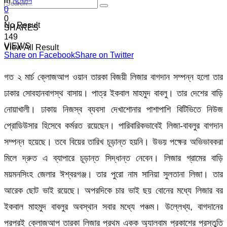
in
বিনোদন
0
0
No Result
SHARES
149
VIEWS
View All Result
Share on Facebook
Share on Twitter
গত ২ মার্চ ক্লোজআপ ওয়ান তারকা বিজয়ী লিজার বাগদান সম্পন্ন হলো তার
ঢাকার সোবহানবাগস্থ বাসায়। পাত্র ইকবাল মাহমুদ বাবলু। তার দেশের বাড়ি
নোয়াখালী। ঢাকায় নিজস্ব ব্যবসা দেখাশোনার পাশাপাশি বিটিভিতে নিউজ
প্রোডিউসার হিসেবে কর্মরত রয়েছেন। পারিবারিকভাবেই লিজা-বাবলুর বাগদান
সম্পন্ন হয়েছে। তবে বিয়ের তারিখ চূড়ান্ত হয়নি। উভয় পক্ষের অভিভাবকরা
মিলে দ্রুত এ ব্যাপারে চূড়ান্ত সিদ্ধান্ত নেবেন। লিজার গ্রামের বাড়ি
ময়মনসিংহ জেলার ঈশ্বরগঞ্জ। তার পুরো নাম সানিয়া সুলতানা লিজা। তার
আরেক ছোট ভাই রয়েছে। অপরদিকে চার ভাই ছয় বোনের মধ্যে লিজার বর
ইকবাল মাহমুদ বাবলুর অবস্থান সবার মধ্যে পঞ্চম। উল্লেখ্য, বাগদানের
পরপরই ক্লোজআপ তারকা লিজার প্রথম একক অ্যালবাম প্রকাশের প্রস্তুতি