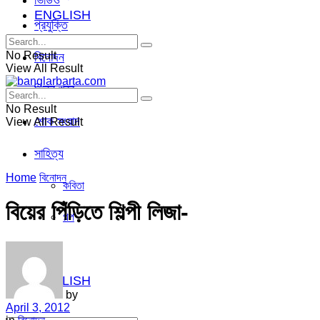
ভিডিও
ENGLISH
প্রযুক্তি
No Result
বিনোদন
View All Result
ভিন্ন খবর
No Result
শোক সংবাদ
View All Result
সাহিত্য
Home
বিনোদন
কবিতা
বিয়ের পিঁড়িতে শিল্পী লিজা-
গল্প
ভিডিও
ENGLISH
by
April 3, 2012