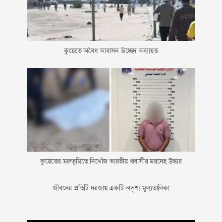
কুয়েতে অবৈধ আবাসন উচ্ছেদ অব্যাহত
কুয়েতের মরুভূমিতে নিখোঁজ ভারতীয় প্রবাসীর মরদেহ উদ্ধার
জীবনের প্রতিটি দরজায় একটি অদৃশ্য মূল্যতালিকা