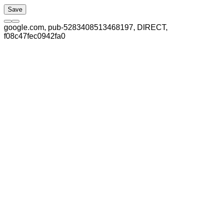
google.com, pub-5283408513468197, DIRECT,
f08c47fec0942fa0