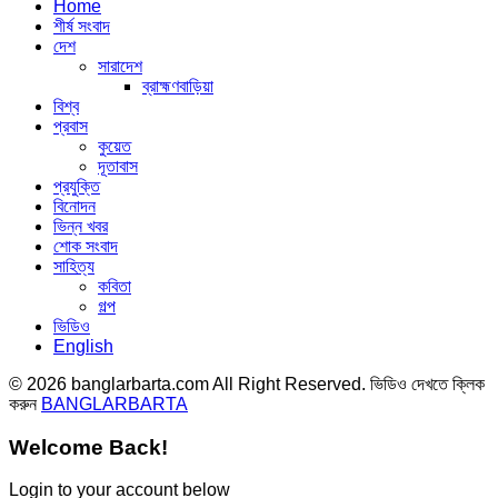
Home
শীর্ষ সংবাদ
দেশ
সারাদেশ
ব্রাহ্মণবাড়িয়া
বিশ্ব
প্রবাস
কুয়েত
দূতাবাস
প্রযুক্তি
বিনোদন
ভিন্ন খবর
শোক সংবাদ
সাহিত্য
কবিতা
গল্প
ভিডিও
English
© 2026 banglarbarta.com All Right Reserved. ভিডিও দেখতে ক্লিক
করুন
BANGLARBARTA
Welcome Back!
Login to your account below