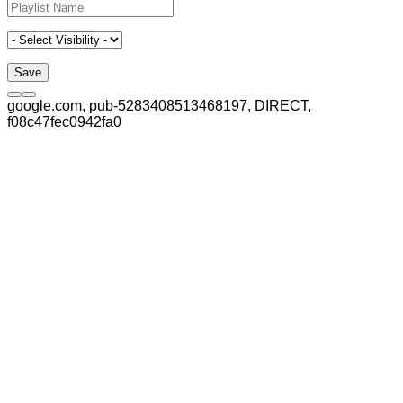
google.com, pub-5283408513468197, DIRECT,
f08c47fec0942fa0