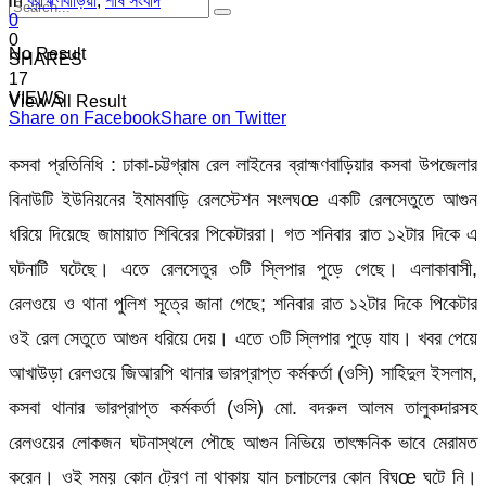
in
ব্রাহ্মণবাড়িয়া
,
শীর্ষ সংবাদ
0
0
No Result
SHARES
17
VIEWS
View All Result
Share on Facebook
Share on Twitter
কসবা প্রতিনিধি : ঢাকা-চট্টগ্রাম রেল লাইনের ব্রাহ্মণবাড়িয়ার কসবা উপজেলার
বিনাউটি ইউনিয়নের ইমামবাড়ি রেলস্টেশন সংলঘœ একটি রেলসেতুতে আগুন
ধরিয়ে দিয়েছে জামায়াত শিবিরের পিকেটাররা। গত শনিবার রাত ১২টার দিকে এ
ঘটনাটি ঘটেছে। এতে রেলসেতুর ৩টি স্লিপার পুড়ে গেছে। এলাকাবাসী,
রেলওয়ে ও থানা পুলিশ সূত্রে জানা গেছে; শনিবার রাত ১২টার দিকে পিকেটার
ওই রেল সেতুতে আগুন ধরিয়ে দেয়। এতে ৩টি স্লিপার পুড়ে যায। খবর পেয়ে
আখাউড়া রেলওয়ে জিআরপি থানার ভারপ্রাপ্ত কর্মকর্তা (ওসি) সাহিদুল ইসলাম,
কসবা থানার ভারপ্রাপ্ত কর্মকর্তা (ওসি) মো. বদরুল আলম তালুকদারসহ
রেলওয়ের লোকজন ঘটনাস্থলে পৌছে আগুন নিভিয়ে তাৎক্ষনিক ভাবে মেরামত
করেন। ওই সময় কোন ট্রেণ না থাকায় যান চলাচলের কোন বিঘœ ঘটে নি।