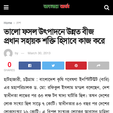
Home
দেশ
ভালো ফসল উৎপাদনে উন্নত বীজ
প্রধান সহায়ক শক্তি হিসাবে কাজ করে
by
March 30, 2013
0
SHARES
হাটহাজারী, চট্টগ্রাম : বাংলাদেশ কৃষি গবেষণা ইনস্টিটিউট (বারি)
এর মহাপরিচালক ড. মো: রফিকুল ইসলাম মন্ডল বলেছেন, দেশ
স্বাধীনতা লাভের পর ৩০ লক্ষ টণ খাদ্য ঘাটতি ছিল। তখন দেশের
লোক সংখ্যা ছিল সাড়ে ৭ কোটি। স্বাধীনতার ৪০ বছর পর দেশের
লোকসংখ্যা ১৬ কোটি। এ বিপুল সংখ্যক লোকের আবাসন চাহিদা