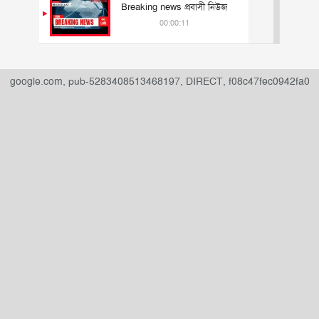
Breaking news প্রবাসী নিউজ
00:00:11
" data-ad-slot="
">
google.com, pub-5283408513468197, DIRECT, f08c47fec0942fa0
ADVERTISEMENT