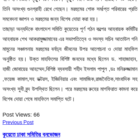
তিনি অসংখ্য গুনগ্রাহী রেখে গেছেন। মরহুমের শোক সমÍপ্ত পরিবারের প্রতি
সমবেদনা জ্ঞাপন ও মরহুমের জন্য বিশেষ দোয়া করা হয়।
তাছাড়া অন্যদিকে বাংলাদেশ সমিতি কুয়েতের পূর্ণ গঠন কল্পের আহবায়ক কমিটির
আহবায়ক শেখ আকরামুজ্জামানের এর সভাপতিত্বে ও সদস্য সচিব আতাউল গনি
মামুনের সঞ্চালনায় মরহুমের বর্নাঢ্য জীবনের উপর আলোচনা ও দোয়া মাহফিল
অনুষ্ঠিত হয়। উক্ত মাহফিলের বিশিষ্ট জনদের মধ্যে ছিলেন ড. শাহাজাহান,
হাজী জোবায়ের আহম্মেদ,বিশিষ্ঠ ব্যবসায়ী শহীদ ইসলাম পাপুল ,ডঃ মনিরুজ্জামান
,ফয়েজ কামাল,সহ ডক্টরস, ইজ্ঞিনিয়ার এবং সামাজিক,রাজনৈতিক,সাংবাদিক সহ
অসংখ্য সুধী বৃন্দ উপস্থিত ছিলেন। পরে মরহুমের রুহের মাগফিরাত কামনা করে
বিশেষ দোয়া শেষে মাহফিলে সমাপ্তি ঘটে।
Post Views:
66
Previous Post
কুয়েতে ঢাকা সমিতির বনভোজন