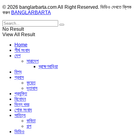
© 2026 banglarbarta.com All Right Reserved. ভিডিও দেখতে ক্লিক
করুন
BANGLARBARTA
No Result
View All Result
Home
শীর্ষ সংবাদ
দেশ
সারাদেশ
ব্রাহ্মণবাড়িয়া
বিশ্ব
প্রবাস
কুয়েত
দূতাবাস
প্রযুক্তি
বিনোদন
ভিন্ন খবর
শোক সংবাদ
সাহিত্য
কবিতা
গল্প
ভিডিও