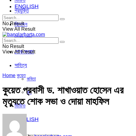
ভিডিও
ENGLISH
প্রযুক্তি
No Result
বিনোদন
View All Result
ভিন্ন খবর
No Result
শোক সংবাদ
View All Result
সাহিত্য
Home
কুয়েত
কবিতা
কুয়েত প্রবাসী ড. শাখাওয়াত হোসেন এর
গল্প
মৃত্যুতে শোক সভা ও দোয়া মাহফিল
ভিডিও
ENGLISH