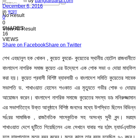
by
banglarbarta.com
December 6, 2016
in
কুয়েত
No Result
0
0
SHARES
View All Result
16
VIEWS
Share on Facebook
Share on Twitter
শেখ এহছানুল হক খোকন , কুয়েত ব্যুরো- কুয়েতের স্থানীয় হোটেল রাজধানীতে
বাংলাদেশ নাগরিক সমাজ কুয়েত এর উদ্যেগে এক শোক সভা ও দোয়া মাহফিল
করা হয়। কুয়েত প্রবাসী বিশিষ্ট ব্যাবসায়ী ও বাংলাদেশ সমিতি কুয়েতের সাবেক
সভাপতি ড. শাখাওয়াত হোসেন শওকাত এর মৃত্যুতে গভীর শোক ও দোয়ার
আয়োজন করেন। বাংলাদেশ নাগরিক সমাজে কুয়েতের সদস্য ডাঃ মনিরুজ্জামান
এর সভাপতিত্বে উক্ত আনুষ্ঠানে বিশিষ্ঠ জনদের মধ্যে উপস্থিত ছিলেন বিভিন্ন
সÍরের সামাজিক , রাজনৈতিক সাংস্কৃতিক সহ অসংখ্য সুধী বৃন্দ। মরহুম
শাখাওয়াত দেশে ছুটিতে গিয়েছিলেন এবং সেখানে যাবার পর হঠাৎ হ্যার্ডএ্যাটাক
হলে হাসপাতালে মৃত্যু বরন করেন। মৃত্যু কালে তার বয়স হয়েছিল ৭০ বছর।