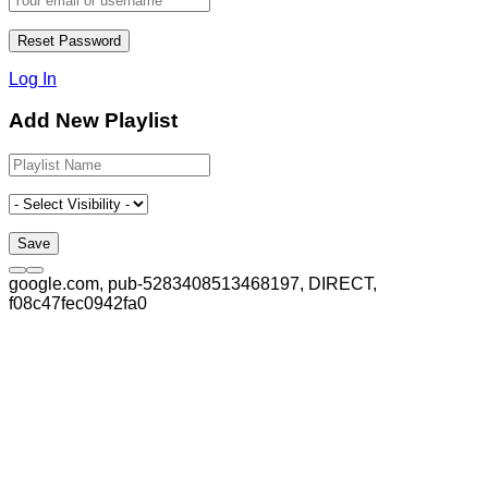
Log In
Add New Playlist
google.com, pub-5283408513468197, DIRECT,
f08c47fec0942fa0