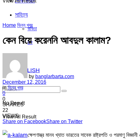
শোক সংবাদ
View All Result
সাহিত্য
Home
ভিন্ন খবর
কবিতা
কেন বিয়ে করেননি আবদুল কালাম?
গল্প
ভিডিও
ENGLISH
by
banglarbarta.com
December 12, 2016
in
ভিন্ন খবর
0
0
No Result
SHARES
22
VIEWS
View All Result
Share on Facebook
Share on Twitter
ক্ষেপণাস্ত্র মানব খ্যাত ভারতের সাবেক রাষ্ট্রপতি ও পরমাণু বি