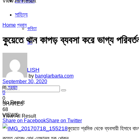
শোক সংবাদ
View All Result
সাহিত্য
Home
প্রবাস
কবিতা
কুয়েতে থান কাপড় ব্যবসা করে ভাগ্য পরিবর্ত
গল্প
ভিডিও
ENGLISH
by
banglarbarta.com
September 30, 2020
in
প্রবাস
0
0
No Result
SHARES
68
VIEWS
View All Result
Share on Facebook
Share on Twitter
কুয়েতে শ্রমিক থেকে ব্যবসায়ী হিসাবে বা
কুয়েত থেকেঃ শেখ এহছানুল হক খোকন