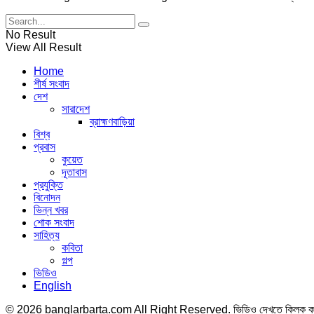
No Result
View All Result
Home
শীর্ষ সংবাদ
দেশ
সারাদেশ
ব্রাহ্মণবাড়িয়া
বিশ্ব
প্রবাস
কুয়েত
দূতাবাস
প্রযুক্তি
বিনোদন
ভিন্ন খবর
শোক সংবাদ
সাহিত্য
কবিতা
গল্প
ভিডিও
English
© 2026 banglarbarta.com All Right Reserved. ভিডিও দেখতে ক্লিক 