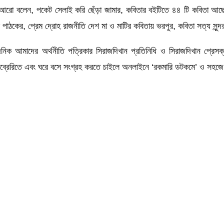
 আরো বলেন, পকেট সেলাই করি ছেঁড়া জামার, কবিতার বইটিতে ৪৪ টি কবিতা আছে যা
াঠকের, প্রেম দ্রোহ রাজনীতি দেশ মা ও মাটির কবিতায় ভরপুর, কবিতা সত্য সুন
ুরে, দৈনিক আমাদের অর্থনীতি পত্রিকার সিরাজদিখান প্রতিনিধি ও সিরাজদিখান প্
লাইব্রেরিতে এবং ঘরে বসে সংগ্রহ করতে চাইলে অনলাইনে ‘রকমারি ডটকমে’ ও সহজ