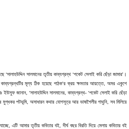
েছে ‘সালাহউদ্দিন সালমানের তৃতীয় কাব্যগ্রন্থ ‘পকেট সেলাই করি ছেঁড়া জামার’।
য়ে কাব্যগ্রন্থটির মূল্য ঠিক হয়েছে পাঠক’র ক্রয় ক্ষমতার আয়ত্তে, অমর একুশে
ঃ ইউসুফ জানান, ‘সালাহউদ্দিন সালমানের, কাব্যগ্রন্থ- ‘পকেট সেলাই করি ছেঁড়া
বিতার মুগ্ধকর পটভূমি, অসাধারন কথার যোগসূত্র আর ভাষাশৈলীর গাথুনি, সব মিলিয়ে
 যাচ্ছে, এটি আমার তৃতীয় কবিতার বই, দীর্ঘ বছর বিরতি দিয়ে মেলায় কবিতার বই