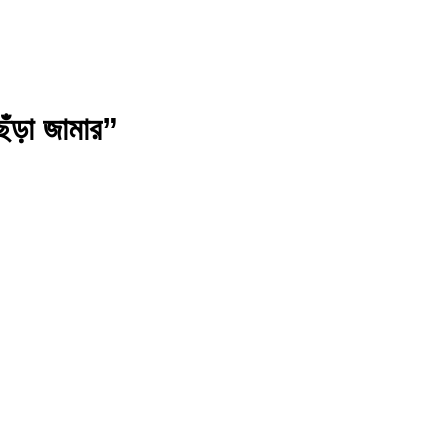
েঁড়া জামার”