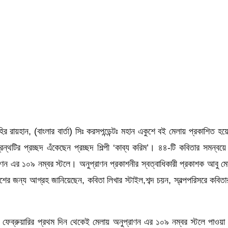
র রায়হান, (বাংলার বার্তা) সিঃ করসপন্ডেন্টঃ মহান একুশে বই মেলায় প্রকাশিত হয়
রন্থটির প্রচ্ছদ এঁকেছেন প্রচ্ছদ শিল্পী ‘কাব্য করিম’। ৪৪-টি কবিতার সমন্ব
াণন এর ১০৯ নম্বর স্টলে। অনুপ্রাণন প্রকাশনীর স্বত্বাধিকারী প্রকাশক আবু মো
ি প্রকাশের জন্য আগ্রহ জানিয়েছেন, কবিতা লিখার স্টাইল,শব্দ চয়ন, স্বল্পপরিসরে ক
টি ফেব্রুয়ারির প্রথম দিন থেকেই মেলায় অনুপ্রাণন এর ১০৯ নম্বর স্টলে পাওয়া