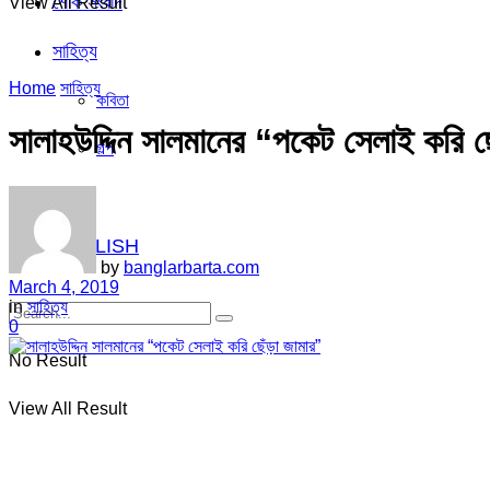
শোক সংবাদ
View All Result
সাহিত্য
Home
সাহিত্য
কবিতা
সালাহউদ্দিন সালমানের “পকেট সেলাই করি ছ
গল্প
ভিডিও
ENGLISH
by
banglarbarta.com
March 4, 2019
in
সাহিত্য
0
No Result
View All Result