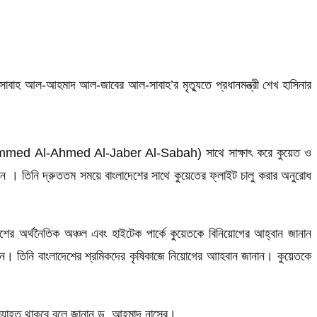
াবাহ আল-আহমাদ আল-জাবের আল-সাবাহ’র মৃত্যুতে প্রধানমন্ত্রী শেখ হাসিনার
ohammed Al-Ahmed Al-Jaber Al-Sabah) সাথে সাক্ষাৎ করে কুয়েত ও
ে ধরেন । তিনি দ্রুততম সময়ে বাংলাদেশের সাথে কুয়েতের ফ্লাইট চালু করার অনুরোধ
েশের অর্থনৈতিক অঞ্চল এবং হাইটেক পার্কে কুয়েতকে বিনিয়োগের আহ্বান জানান
লেখ করেন। তিনি বাংলাদেশের শ্রমিকদের কৃষিকাজে নিয়োগের আাহবান জানান। কুয়েতকে
া অব্যাহত থাকবে বলে জানান ড. আহমাদ নাসের।