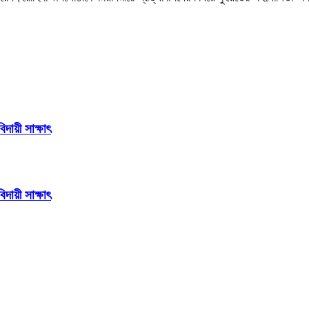
িদায়ী সাক্ষাৎ
িদায়ী সাক্ষাৎ