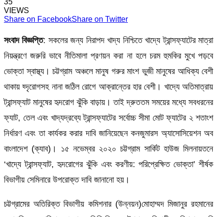
35
VIEWS
Share on Facebook
Share on Twitter
সংবাদ বিজ্ঞপ্তি
: সকলের জন্য নিরাপদ খাদ্য নিশ্চিতে খাদ্যে ট্রান্সফ্যাটের মাত্রা
নিয়ন্ত্রণে জরুরি ভাবে নীতিমালা প্রণয়ন করা না হলে চরম হুমকির মুখে পড়বে
ভোক্তা স্বাস্থ্য। চট্টগ্রাম অঞ্চলে মানুষ গরুর মাংশ ভুজী মানুষের আধিক্য বেশী
থাকায় হ্দৃরোগসহ নানা জঠিল রোগে আক্রান্তের হার বেশী। খাদ্যে অতিমাত্রায়
ট্রান্সফ্যাট মানুষের হৃদরোগ ঝুঁকি বাড়ায়। তাই দ্রুততম সময়ের মধ্যে সবধরনের
ফ্যাট, তেল এবং খাদ্যদ্রব্যে ট্রান্সফ্যাটের সর্বোচ্চ সীমা মোট ফ্যাটের ২ শতাংশ
নির্ধারণ এবং তা কার্যকর করার দাবি জানিয়েছেন কনজুমারস অ্যাসোসিয়েশন অব
বাংলাদেশ (ক্যাব)। ১৫ নভেম্বর ২০২০ চট্টগ্রাম সার্কিট হাউজ মিলনায়তনে
‘খাদ্যে ট্রান্সফ্যাট, হৃদরোগের ঝুঁকি এবং করণীয়: পরিপ্রেক্ষিত ভোক্তা’ শীর্ষক
বিভাগীয় সেমিনারে উপরোক্ত দাবি জানানো হয়।
চট্টগ্রামের অতিরিক্ত বিভাগীয় কমিশনার (উন্নয়ন)মোহাম্মদ মিজানুর রহমানের