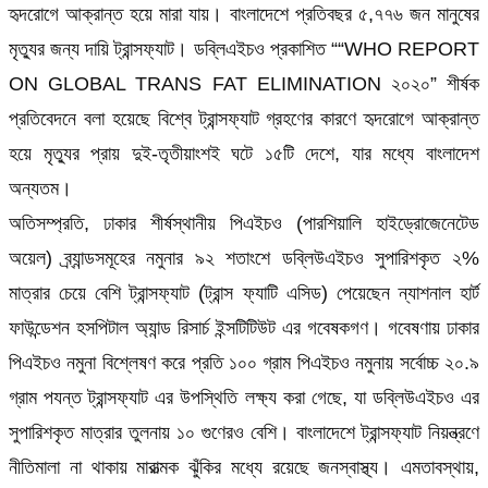
হৃদরোগে আক্রান্ত হয়ে মারা যায়। বাংলাদেশে প্রতিবছর ৫,৭৭৬ জন মানুষের
মৃত্যুর জন্য দায়ি ট্রান্সফ্যাট। ডব্লিএইচও প্রকাশিত ““WHO REPORT
ON GLOBAL TRANS FAT ELIMINATION ২০২০” শীর্ষক
প্রতিবেদনে বলা হয়েছে বিশ্বে ট্রান্সফ্যাট গ্রহণের কারণে হৃদরোগে আক্রান্ত
হয়ে মৃত্যুর প্রায় দুই-তৃতীয়াংশই ঘটে ১৫টি দেশে, যার মধ্যে বাংলাদেশ
অন্যতম।
অতিসম্প্রতি, ঢাকার শীর্ষস্থানীয় পিএইচও (পারশিয়ালি হাইড্রোজেনেটেড
অয়েল) ব্র্যান্ডসমূহের নমুনার ৯২ শতাংশে ডব্লিউএইচও সুপারিশকৃত ২%
মাত্রার চেয়ে বেশি ট্রান্সফ্যাট (ট্রান্স ফ্যাটি এসিড) পেয়েছেন ন্যাশনাল হার্ট
ফাউন্ডেশন হসপিটাল অ্যান্ড রিসার্চ ইন্সটিটিউট এর গবেষকগণ। গবেষণায় ঢাকার
পিএইচও নমুনা বিশ্লেষণ করে প্রতি ১০০ গ্রাম পিএইচও নমুনায় সর্বোচ্চ ২০.৯
গ্রাম পযন্ত ট্রান্সফ্যাট এর উপস্থিতি লক্ষ্য করা গেছে, যা ডব্লিউএইচও এর
সুপারিশকৃত মাত্রার তুলনায় ১০ গুণেরও বেশি। বাংলাদেশে ট্রান্সফ্যাট নিয়ন্ত্রণে
নীতিমালা না থাকায় মারাত্মক ঝুঁকির মধ্যে রয়েছে জনস্বাস্থ্য। এমতাবস্থায়,