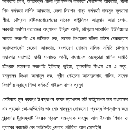
আকতার লিপি, অতিরিক্ত জেলা প্রাণিসম্পদ কর্মকর্তা ফেরদৌসী আকতার, জেলা
শিশু কর্মকতা নার্গিস আকতার, জেলা নিরাপদ খাদ্য কর্মকর্তা নাজমুস সুলতানা
শীমা, চট্টগ্রাম সিটিকরপোরেশনের সাবেক কাউন্সিলর আঞ্জুমান আরা বেগম,
সরকারী মহসিন কলেজের অধ্যাপক ইদ্রিস আলী, চট্টগ্রাম সাংবাদিক ইউনিয়নের
সাবেক সভাপতি এম নাসিরুল হক, সাবেক উপজেলা মহিলা ভাইস চেয়ারম্যান
অ্যাডভোকেট রেহেনা আকতার, বাংলাদেশ দোকান মালিক সমিতি চট্টগ্রাম
মহানগর সভাপতি হাজী সালামত আলী, বাংলাদেশ রেস্তোরা মালিক সমিতি
চট্টগ্রাম মহানগর সভাপতি ইলিয়াছ ভুইয়া, ফুলকলির জিএম এম এ সবুর,
বনফুলের জিএম আনামুল হক, গ্রীণ গেইনের আসাদুল্লাহ গালিব, সাবেক
বিভাগীয় স্বাস্থ্য শিক্ষা কর্মকর্তা খাইরুল বাশার প্রমুখ।
সেমিনারে মূল প্রবন্ধ উপস্থাপন করেন ন্যাশনাল হার্ট ফাউন্ডেশন অব বাংলাদেশ
এর প্রজেক্ট কো-অর্ডিনেটর ডাঃ মোঃ মাহবুবুস সোবহান। প্রবন্ধ উপস্থাপন করে
প্র্রজ্ঞা’র ট্রান্সফ্যাট বিষয়ক প্রকল্প সমন্বয়ক মাহমুদ আল ইসলাম শিহাব ও
ক্যাবের প্রাজেক্ট কো-অর্ডিনেটর খন্দকার তৌফিক আল হোসাইনী।