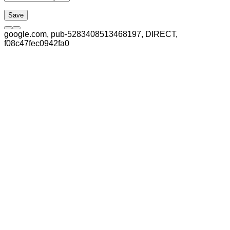
google.com, pub-5283408513468197, DIRECT,
f08c47fec0942fa0