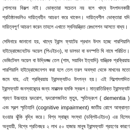
¡পালনের বিকল্প নাই। ভোক্তারা সচেতন নয় বলে খাদ্য উৎপাদনকারী
প্রতিষ্ঠানগুলিও দায়িত্বহীন আচরণ করে থাকেন। দায়িত্বশীল ভোক্তারা যদি
দায়িত্বপুর্ণ আচরণ করেন তাহলে এখাতে স্বনিয়ন্ত্রিত রেগুলেশন আসতে বাধ্য।
সেমিনারে জানানো হয়, খাদ্যে ট্রান্স ফ্যাটের প্রধান উৎস হচ্ছে পারশিয়ালি
হাইড্রোজেনেটেড অয়েল (পিএইচও), যা ডালডা বা বনস্পতি ঘি নামে পরিচিত।
ভেজিটেবল অয়েল বা উদ্ভিজ্জ তেল (পাম, সয়াবিন ইত্যাদি) যান্ত্রিক প্রক্রিয়ায়
পারশিয়ালি হাইড্রোজেনেশন করা হলে তেল তরল অবস্থা থেকে মাখনের মতো
জমে যায়, এই প্রক্রিয়ায় ট্রান্সফ্যাটও উৎপন্ন হয়। এই শিল্পোৎপাদিত
ট্রান্সফ্যাট জনস্বাস্থ্যের জন্য মারাত্মক হুমকি স্বরূপ। মাত্রাতিরিক্ত ট্রান্সফ্যাট
গ্রহণ উচ্চহারে হৃদরোগ, হৃদরোগজনিত মৃত্যু, স্মৃতিভ্রংশ ( dementia )
এবং স্বল্প স্মৃতিহানি (cognitive impairment) জাতীয় রোগে আক্রান্ত
হওয়ার ঝুঁকি বৃদ্ধি করে। বিশ্ব স্বাস্থ্য সংস্থা (ডব্লিউএইচও) এর হিসেব
অনুযায়ী, বিশ্বে প্রতিবছর ২ লাখ ৫০ হাজার মানুষ ট্রান্সফ্যাট গ্রহণের কারণে