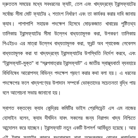
দ্রুততম সময়ের মধ্যে সবধরনের ফ্যাট, তেল এবং খাদ্যদ্রব্যে ট্রান্সফ্যাটের
সর্বোচ্চ সীমা মোট ফ্যাটের ২ শতাংশ নির্ধারণ এবং তা কার্যকর করার দাবি জানায়
ক্যাব। পাশাপাশি সহায়ক পদক্ষেপ হিসেবে মোড়কজাত খাবারের পুষ্টিতথ্য
তালিকায় ট্রান্সফ্যাটের সীমা উল্লেখ বাধ্যতামূলক করা, উপকরণ তালিকায়
পিএইচও এর মাত্রা উল্লেখ বাধ্যতামূলক করা, ফ্রন্ট অব প্যাকেজ লেবেলস
বাধ্যতামূলক করা যা খাদ্যদ্রব্যে ট্রান্সফ্যাটের উপস্থিতি নির্দেশ করবে, এবং
“ট্রান্সফ্যাট-মুক্ত” বা “স্বল্পমাত্রার ট্রান্সফ্যাট” এ জাতীয় স্বাস্থ্যবার্তা ব্যবহারে
বিধিনিষেধ আরোপসহ বিভিন্ন পদক্ষেপ গ্রহণ করার কথা বলা হয়। এ ধরনের
পদক্ষেপের ফলে খাদ্যপণ্যের উপাদান সম্পর্কে ভোক্তাদের সচেতনতা বৃদ্ধি পায়
বলে আলোচনা সভায় জানানো হয়।
স্বাগত বক্তব্যে ক্যাব কেন্দ্রিয় কমিটির ভাইস প্রেসিডেন্ট এস এম নাজের
হোসাইন বলেন, ক্যাব দীর্ঘদিন যাবৎ সকলের জন্য নিরাপদ খাদ্য নিশ্চিতে
আন্দোলন করে যাচ্ছেন। ট্রান্সফ্যাট নতুন একটি উপসর্গ আর্বিভুত হয়েছে। আর
এই ট্রান্স ফ্যাটের কারনে হ্দরোগসহ নানা অসংক্রমন রোগের প্রার্দুভাব