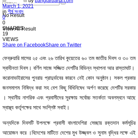
by
banglarbarta.com
March 1, 2021
in
শীর্ষ সংবাদ
No Result
0
0
SHARES
View All Result
19
VIEWS
Share on Facebook
Share on Twitter
ফেব্রুয়ারি মাসের ২৫ এবং ২৬ তারিখ কুয়েতের ৬০ তম জাতীয় দিবস ও ৩০ তম
স্বাধীনতা দিবস। বর্ণিল সাজে সজ্জিত দেশটির বিভিন্ন স্থাপনা আর রাস্তাঘাট।
করোনাভাইরাসের পুনরায় প্রাদুর্ভাবের কারনে নেই কোন অনুষ্ঠান। সকল প্রকার
জনসমাগম নিষিদ্ধ করা সহ বেশ কিছু বিধিনিষেধ অর্পণ করেছে দেশটির সরকার
। স্থানীয় নাগরিক এবং প্রবাসীদের সুরক্ষায় সর্বোচ্চ সতর্কতা অবলম্বনে আছে
স্বাস্থ্য কর্তৃপক্ষের সাথে সংশ্লিষ্ট সবাই।
অন্যদিকে দিবসটি উপলক্ষে প্রবাসী বাংলাদেশিরা সেচ্ছায় রক্তদান কর্মসূচির
আয়োজন করে ।বিদেশের মাটিতে দেশের মুখ উজ্জ্বল ও সুনাম বৃদ্ধির লক্ষে এই