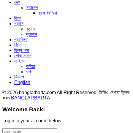
দেশ
সারাদেশ
ব্রাহ্মণবাড়িয়া
বিশ্ব
প্রবাস
কুয়েত
দূতাবাস
প্রযুক্তি
বিনোদন
ভিন্ন খবর
শোক সংবাদ
সাহিত্য
কবিতা
গল্প
ভিডিও
English
© 2026 banglarbarta.com All Right Reserved. ভিডিও দেখতে ক্লিক
করুন
BANGLARBARTA
Welcome Back!
Login to your account below