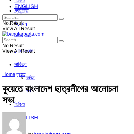
ভিডিও
ENGLISH
প্রযুক্তি
No Result
বিনোদন
View All Result
ভিন্ন খবর
No Result
শোক সংবাদ
View All Result
সাহিত্য
Home
কুয়েত
কবিতা
কুয়েতে বাংলাদেশ ছাত্রলীগের আলোচনা
গল্প
সভা
ভিডিও
ENGLISH