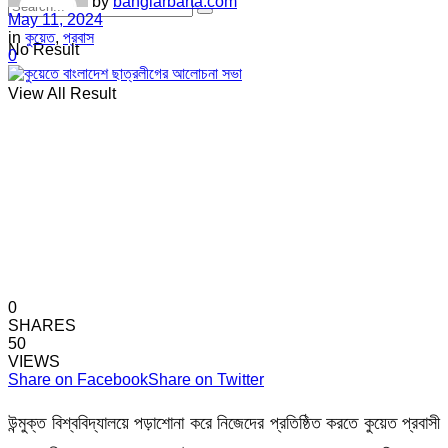
by
banglarbarta.com
May 11, 2024
in
কুয়েত
,
প্রবাস
No Result
0
View All Result
0
SHARES
50
VIEWS
Share on Facebook
Share on Twitter
উন্মুক্ত বিশ্ববিদ্যালয়ে পড়াশোনা করে নিজেদের প্রতিষ্ঠিত করতে কুয়েত প্রবাসী