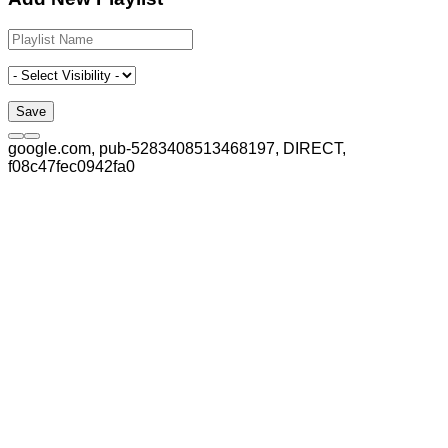
google.com, pub-5283408513468197, DIRECT,
f08c47fec0942fa0