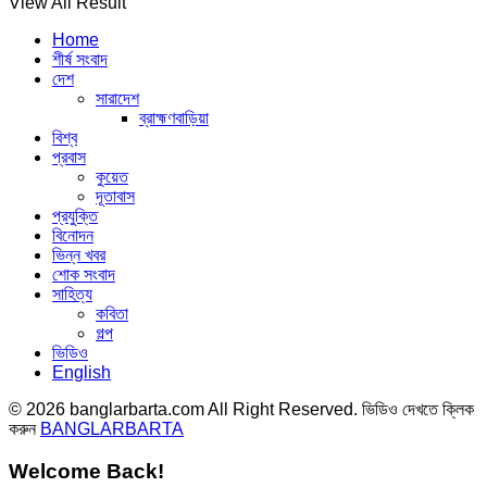
View All Result
Home
শীর্ষ সংবাদ
দেশ
সারাদেশ
ব্রাহ্মণবাড়িয়া
বিশ্ব
প্রবাস
কুয়েত
দূতাবাস
প্রযুক্তি
বিনোদন
ভিন্ন খবর
শোক সংবাদ
সাহিত্য
কবিতা
গল্প
ভিডিও
English
© 2026 banglarbarta.com All Right Reserved. ভিডিও দেখতে ক্লিক
করুন
BANGLARBARTA
Welcome Back!