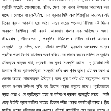
প্রতিটি শহরেই শোভাযাত্রা, নাটক, মেলা এবং খাবার উৎসবের আয়োজন করে
যাচ্ছে। যেখানে পান্তা-ইলিশ, নানা প্রকার মিষ্টি এবং পিঠাপুলির আয়োজন এই
দিনের প্রধান আকর্ষণ হয়ে ওঠে। নতুন বছরের শুভেচ্ছা বিনিময় এই দিনের
অন্যতম বৈশিষ্ট্য। এই নববর্ষ ,আবহমান বাংলার এক অবিচ্ছেদ্য অঙ্গ।
জীবনবোধ , জীবনযাত্রা , প্রকৃতির, বিচিত্রতার নিরীখে বর্ষবরণ আমাদের
সংস্কৃতি। সুর সঙ্গীত, মেলা, সৌহার্দ সম্প্রীতি, হৃদ্যতার মেলবন্ধনে ভাস্বর
প্রতীক পয়লা বৈশাখ আমাদের স্মরণ করিয়ে দেয় হাজার বছরের লালিত সংস্কৃতির
ঐতিহ্যের সক্রিয় ধারা, প্রেরণা দেয় সুস্থ সংস্কৃতি চর্চাকে। পূণ্যতোয়া নদী
তিতাসে তীরের ব্রাহ্মণবাড়িয়া, সংস্কৃতি চর্চার এক পূণ্য ভূমি। এই বর্ষ বরণে এ
জেলার রয়েছে গৌরবোজ্বল ঐতিহ্য। বছর ঘুরে যখনই এই মাহেন্দ্রক্ষণ আসে
ব্যাপক উৎসাহ উদ্দীপনা সৃস্টি হয় তিতাস পাড়ের মানুষের মাঝে। প্রতিবছরের
ন্যায় এবার ও এর ব্যতিক্রম হচ্ছে না বর্ষবরণের ব্যাপক প্রস্তুতি চলছে। আমি
বেড়ে উঠেছি ব্রাহ্মণবাড়িয়া শহরের তিতাস নদীর পাড়ের কালাইশ্রীপাড়ায়। হিন্দু
মুসলিম অনেক পরিবারের বাস এখানে। সৌহার্দ সম্প্রীতির মেল বন্ধন রয়েছে এ