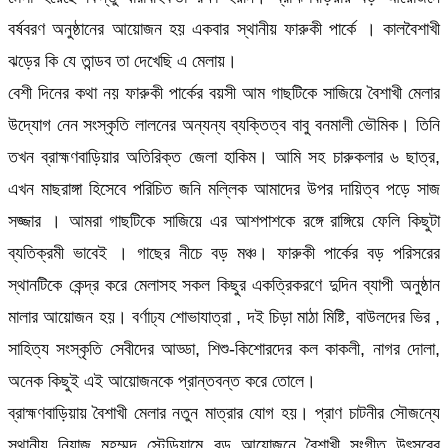
বর্ষবরণ অনুষ্ঠানের আয়োজন হয় একবার স্থানীয় ফারুকী পার্কে । কালবৈশাখী
ঝড়ের কি যে তান্ডব তা দেখেছি এ মেলায়।
বেশী দিনের কথা নয় ফারুকী পার্কের বয়সী আম গাছটিকে সাজিয়ে বৈশাখী মেলার
উদ্যোগ নেন সংস্কৃতি লালনের অন্যন্য ব্যক্তিত্ব বাবু বনমালী ভৌমিক। তিনি
তখন ব্রাহ্মণবাড়িয়ার অতিরিক্ত জেলা হাকিম। আমি সহ চারুকলার ৬ ছাত্র,
এখন মাছরাঙ্গা হিসেবে পরিচিত জনি মল্লিক আমাদের উপর দায়িত্ব পড়ে সাজ
সজ্জার । আমরা গাছটিকে সাজিয়ে এর আশপাশকে রঙ্গে রাঙ্গিয়ে ফেলি কিছুটা
ব্যতিক্রমী ভাবেই । গাছের নীচে বড় মঞ্চ। ফারুকী পার্কের বড় পরিসরের
স্থানটিকে কেন্দ্র করে মেলাসহ সকল কিছুর একত্রিকরণে দুদিন ব্যাপী অনুষ্ঠান
মালার আয়োজন হয়। বর্ণাঢ্য শোভাযাত্রা , দই চিড়া মাঠা মিষ্টি, বাউলদের ভির ,
সাহিত্য সংস্কৃতি সেবীদের আড্ডা, শিশু-কিশোরদের কল কাকলী, নাগর দোলা,
অনেক কিছুই এই আয়োজনকে প্রান্তবন্ত করে তোলে।
ব্রাহ্মণবাড়িয়ায় বৈশাখী মেলার নতুন মাত্রার যোগ হয়। প্রাণ চাটনীর সৌজন্যে
স্থানীয় নিয়াজ মুহম্মদ স্টেডিয়ামে বড় আয়োজনে বৈশাখী সংগীত উৎসবের