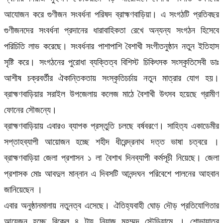
আযোজন করে গুণীজন সংবর্ধনা পরিষদ ব্রাহ্মণবাড়িয়া। এ সংগঠটি প্রতিবছর
গুণীজনদের সংবর্ধনা প্রদানের ধারাবাহিকতা রেখে অন্যন্য সংগঠন হিসেবে
পরিচিতি লাভ করেছে। সংবর্ধনার পাশাপাশি বৈশাখী সংগীতনুষ্ঠান নতুন ইতিহাস
সৃষ্টি করে। সংগঠনের পুরোধা ব্যক্তিত্ব বিশিস্ট চিকিৎসক সংস্কৃতিসেবী ডাঃ
আশীষ চক্রবর্তীর ঐকান্তিকতায় সংস্কৃতিচর্চায় নতুন মাত্রার যোগ হয়।
ব্রাহ্মণবাড়িয়ার সরাইল উপজেলায় কলেজ মাঠে বৈশাখী উৎসব হয়েছে গ্রামীণ
ফোনের সৌজন্যে।
ব্রাহ্মণবাড়িয়ায় এবারও ব্যাপক প্রস্তুতি চলছে বর্ষবরণে। সাহিত্য একাডেমীর
সপ্তাহব্যাপী আয়োজন হচ্ছে শহীদ ধীরেন্দ্রনাথ দত্ত ভাষা চত্বরে ।
ব্রাহ্মণবাড়িয়া জেলা প্রশাসন ১ লা বৈশাখ দিনব্যাপী কর্মসূচী নিয়েছে। জেলা
প্রশাসক মোঃ আবদুল মান্নান এ দিবসটি আনন্দঘন পরিবেশে পালনের আহবান
জানিয়েছেন ।
এবার অনুষ্ঠানমালায় নতুনত্ব এসেছে। ঐতিহ্যবাহী ঘোড় দৌড় প্রতিযোগিতার
আয়েজন হচ্ছে বিকেল ৪ টায় নিয়াজ মুহম্মদ স্টেডিয়ামে । শোভাযাত্র