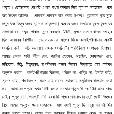
পাড়ায়। ছোটবেলায় দেখেছি এখানে বাংলা বর্ষবরণ নিয়ে ব্যাপক আয়োজন। ঘরে
ঘরে উৎসব আমেজ । দোকানে দোকানে হাল খাতার উৎসব। পুরনোকে ধূয়ে মুছে
নতুন শুভ কিছুর জন্য ব্যাপক আকুলতা। বছরের শুরুর দিনটিতে ফুলে ফুলে ঘর
সাজানো ঘর, নতুন পোষাক, সুন্দর ব্যবহার, মিস্টি, সন্দেস ভাল খাবারের সমাহার
ছিল অন্যন্য বৈশিষ্ট্য। ১৯৮৩-১৯৮৪ সালের দিকে কালাইশ্রীপাড়ায় একটি
সংগঠন করি। কচি কল্লোল নামক সংগঠনটির প্রতিষ্ঠাতা সম্পাদক ছিলাম।
আমার খেলার সাথী লিটন দেব, জাকির হোসেন, জয়জিৎ, মোফাজ্জল খান,
মহিতোষ, মিঠু, নিত্যানন্দ, জগদীশসহ কজন মিলেই সিদ্ধান্ত নেই বর্ষবরণ
অনুষ্ঠান করবো। কালইশ্রীপাড়ার বিমলদা, পরিমল দা, শান্তি দা, টেনটো ভাই,
স্বপন ভাই , প্রণজিৎ দা, রতন ভাই তাদের সহায়তায় অনুষ্ঠানের উদ্যোগ নেয়া
হয়। আমাদের পাড়ায় তখন শিল্পী বলতে চিনতাম পুতুল দি কে যিনি আজ বেঁচে
নেই। পুতুল দিদি, গায়ত্রী দিদি, রেবা দি তাদের পরিচালনায় ছোট ছোট শিশুদের
নিয়ে আমরা অনুষ্ঠান গুলো সাজাতাম। মাস ব্যাপী পুতুল দি নতুবা গায়ত্রী দির
বাসায় চলতো মহড়া। আমার পরম শ্রদ্ধেয় শিক্ষক প্রয়াত একে এম হারুন