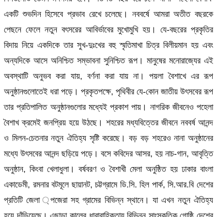
একটি শুভদিন হিসেবে প্রভাব রেখে চলেছে। নববর্ষে আমরা অতীত বছরকে
পেছনে ফেলে নতুন বৎসরের আবির্ভাবের মুখোমুখি হয়। যে-বছরের প্রকৃতির
বিদায় নিয়ে একদিকে তার সুখ-দুঃখের বহু স্মৃতিমাখা চিত্র বিলীয়মান হয় এবং
অন্যদিকে আসে অনিশ্চিত সম্ভাবনা সুনিশ্চিত রূপ। মানুষের মনোরাজ্যের এই
অবস্থাটি অনুভব করা যায়, বর্ণনা করা যায় না। পয়লা বৈশাখে এর রূপ
অনুষ্ঠানগুলোতেই ধরা পড়ে। প্রকৃতপক্ষে, পৃথিবীর যে-কোন জাতীয় উৎসবের রূপ
তার প্রতিপালিত অনুষ্ঠানগুলোর মধ্যেই প্রকাশ পায়। নাগরিক জীবনেও পহেলা
বৈশাখ ক্রমেই জনপ্রিয় হয়ে উঠছে। শহরের মধ্যবিত্তের জীবনে নববর্ষ আনন্দ
ও মিলন-চেতনার নতুন ঐতিহ্য সৃষ্টি করেছে। বড় বড় শহরেও নানা অনুষ্ঠানের
মধ্যে উৎসবের আনন্দ ছড়িয়ে পড়ে। বসে কবিদের আসর, হয় নাচ-গান, আবৃত্তি
অনুষ্ঠান, কিংবা খেলাধুলা। বর্ষবরণ ও বৈশাখী মেলা অনুষ্ঠিত হয় ঢাকার বাংলা
একাডেমী, রমনার বটমূলে ছায়ানট, চট্টগ্রামে ডি.সি. হিল পার্ক, সি.আর.বি দেশের
প্রতিটি জেলা ্পজেরা সহ গ্রামের বিভিন্ন স্থানে। যা এখন নতুন ঐতিহ্য
হয়ে দাঁড়িয়েছে। এছাড়া কালের ধারাবাহিকতায় বিভিন্ন সাংস্কৃতিক গোষ্ঠি দেশের