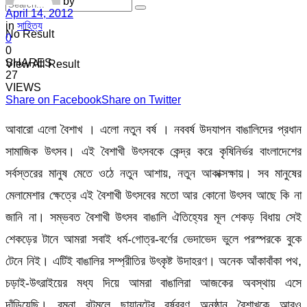
by
April 14, 2012
in
সাহিত্য
No Result
0
0
SHARES
View All Result
27
VIEWS
Share on Facebook
Share on Twitter
আবারো এলো বৈশাখ । এলো নতুন বর্ষ । নববর্ষ উদযাপন বাঙালিদের প্রধান
সামাজিক উৎসব। এই বৈশাখী উৎসবকে কেন্দ্র করে কৃষিনির্ভর বাংলাদেশের
সর্বস্তরের মানুষ মেতে ওঠে নতুন আশায়, নতুন আকাক্সক্ষায়। সব মানুষের
মেলামেশার ক্ষেত্রে এই বৈশাখী উৎসবের মতো আর কোনো উৎসব আছে কি না
জানি না। সম্ভবত বৈশাখী উৎসব বাঙালি ঐতিহ্যের মূল শেকড় বিধায় সেই
শেকড়ের টানে আমরা সবাই ধর্ম-গোত্র-বর্ণের ভেদাভেদ ভুলে পরস্পরকে বুকে
টেনে নিই। এটিই বাঙালির সম্প্রীতির উৎকৃষ্ট উদাহরণ। অনেক আঁকাবাঁকা পথ,
চড়াই-উৎরাইয়ের মধ্য দিয়ে আমরা বাঙালিরা আজকের অবস্থায় এসে
দাঁড়িয়েছি। রমনা বটমূলে ছায়ানটের বর্ষবরণ অনুষ্ঠান বৈশাখকে আরও