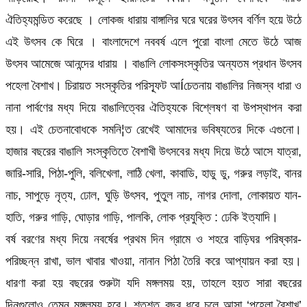
ঐতিহ্যমন্ডিত করেছে । লোকজ ধারায় বাঙ্গালির ঘরে ঘরের উৎসব বর্ণিল হয়ে উঠে
এই উৎসব কে ঘিরে । বাংলাদেশে নববর্ষ এলে পুরো বাংলা মেতে উঠে আজ
উৎসব আমেজে আনন্দের ধারায় । বাঙালি লোকসংস্কৃতির অন্যতম প্রধান উৎসব
পহেলা বৈশাখ। চিরায়ত সংস্কৃতির পরিস্ফূট আÍচেতনায় বাঙালির নিজস্ব ধারা ও
নানা পার্বণের মধ্য দিয়ে বাঙালিত্বের ঐতিহ্যকে বিশ্লেষণ বা উপস্থাপন করা
হয়। এই চেতনাবোধকে সমনি¦ত রেখেই আমাদের ভবিষ্যতের দিকে এগুনো।
হাজার বছরের বাঙালি সংস্কৃতিতে বৈশাখী উৎসবের মধ্য দিয়ে উঠে আসে যাত্রা,
জারি-সারি, পিঠা-পুলি, বলিখেলা, লাঠি খেলা, কাবাডি, হাডু ডু, গরুর লড়াই, বানর
নাচ, সাপুড়ে নৃত্য, ঢোল, ঘুড়ি উৎসব, পুতুল নাচ, নাগর দোলা, লোকায়ত যান-
হাতি, গরুর গাড়ি, ঘোড়ার গাড়ি, পালকি, লোক প্রযুক্তি : ঢেকি ইত্যাদি।
বর্ষ বরণের মধ্য দিয়ে নবর্ষের প্রথম দিন গ্রামে ও শহরে বাড়িঘর পরিষ্কার-
পরিচ্ছন্ন রাখা, ভাল খাবার খাওয়া, নানান পিঠা তৈরি করে আপ্যায়ন করা হয়।
ধারণা করা হয় বছরের শুরুটা যদি মঙ্গলময় হয়, তাহলে হয়ত সারা বছরের
দিনগুলোও তেমন মঙ্গলময় হবে। শতশত বছর ধরে চলে আসা ‘পহেলা বৈশাখ’