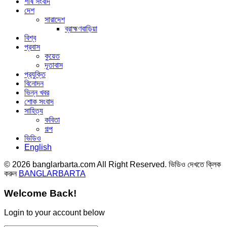
শীর্ষ সংবাদ
দেশ
সারাদেশ
ব্রাহ্মণবাড়িয়া
বিশ্ব
প্রবাস
কুয়েত
দূতাবাস
প্রযুক্তি
বিনোদন
ভিন্ন খবর
শোক সংবাদ
সাহিত্য
কবিতা
গল্প
ভিডিও
English
© 2026 banglarbarta.com All Right Reserved. ভিডিও দেখতে ক্লিক
করুন
BANGLARBARTA
Welcome Back!
Login to your account below