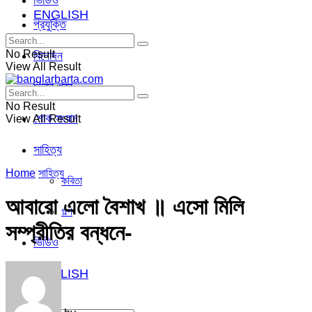
ভিডিও
ENGLISH
প্রযুক্তি
No Result
বিনোদন
View All Result
ভিন্ন খবর
No Result
শোক সংবাদ
View All Result
সাহিত্য
Home
সাহিত্য
কবিতা
আবারো এলো বৈশাখ ॥ এসো মিলি
গল্প
সম্প্রীতির বন্ধনে-
ভিডিও
ENGLISH