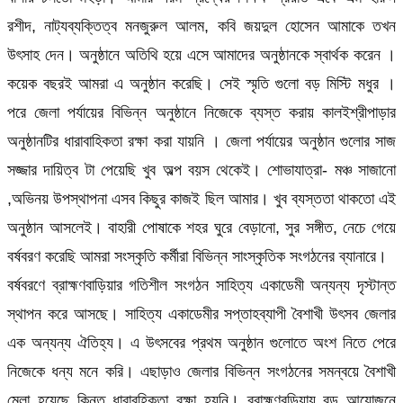
রশীদ, নাট্যব্যক্তিত্ব মনজুরুল আলম, কবি জয়দুল হোসেন আমাকে তখন
উৎসাহ দেন। অনুষ্ঠানে অতিথি হয়ে এসে আমাদের অনুষ্ঠানকে স্বার্থক করেন ।
কয়েক বছরই আমরা এ অনুষ্ঠান করেছি। সেই স্মৃতি গুলো বড় মিস্টি মধুর ।
পরে জেলা পর্যায়ের বিভিন্ন অনুষ্ঠানে নিজেকে ব্যস্ত করায় কালইশ্রীপাড়ার
অনুষ্ঠানটির ধারাবাহিকতা রক্ষা করা যায়নি । জেলা পর্যায়ের অনুষ্ঠান গুলোর সাজ
সজ্জার দায়িত্ব টা পেয়েছি খুব অল্প বয়স থেকেই। শোভাযাত্রা- মঞ্চ সাজানো
,অভিনয় উপস্থাপনা এসব কিছুর কাজই ছিল আমার। খুব ব্যস্ততা থাকতো এই
অনুষ্ঠান আসলেই। বাহারী পোষাকে শহর ঘুরে বেড়ানো, সুর সঙ্গীত, নেচে গেয়ে
বর্ষবরণ করেছি আমরা সংস্কৃতি কর্মীরা বিভিন্ন সাংস্কৃতিক সংগঠনের ব্যানারে।
বর্ষবরণে ব্রাহ্মণবাড়িয়ার গতিশীল সংগঠন সাহিত্য একাডেমী অন্যন্য দৃস্টান্ত
স্থাপন করে আসছে। সাহিত্য একাডেমীর সপ্তাহব্যাপী বৈশাখী উৎসব জেলার
এক অন্যন্য ঐতিহ্য। এ উৎসবের প্রথম অনুষ্ঠান গুলোতে অংশ নিতে পেরে
নিজেকে ধন্য মনে করি। এছাড়াও জেলার বিভিন্ন সংগঠনের সমন্বয়ে বৈশাখী
মেলা হয়েছে কিন্তু ধারাবহিকতা রক্ষা হয়নি। ব্রাহ্মণবড়িয়ায় বড় আয়োজনে