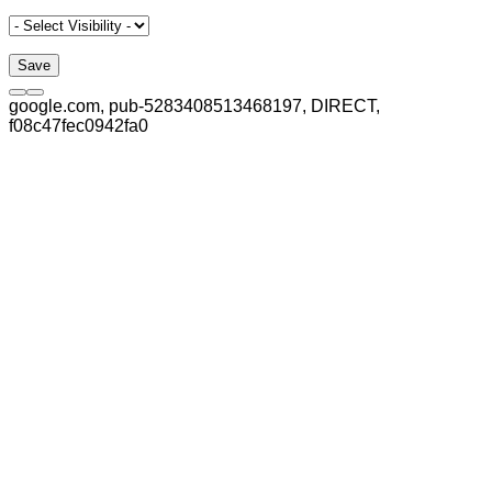
google.com, pub-5283408513468197, DIRECT,
f08c47fec0942fa0