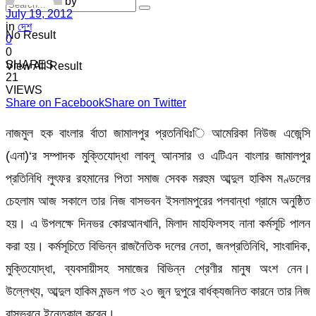
by
July 19, 2012
in
দেশ
No Result
0
0
SHARES
View All Result
21
VIEWS
Share on Facebook
Share on Twitter
নাজমুল হক বাংলার র্বাতা জামালপুর প্রতনিধিঃি আমেরিকা নিউজ এজেন্সি
(এনা)‘র সম্পাদক মুক্তিযোদ্ধা লাবলু আনসার ও এটিএন বাংলার জামালপুর
প্রতিনিধি লুৎফর রহমানের পিতা সমাজ সেবক মরহুম আব্দুল হাকিম মণ্ডলের
চেহলাম আজ সকালে তার নিজ বাসভবন ইসলামপুরের পলবান্ধা গ্রামে অনুষ্ঠিত
হয়। এ উপলক্ষে দিনভর কোরআনখানি, মিলাদ মাহফিলসহ নানা কর্মসূচি পালন
করা হয়। কর্মসূচিতে বিভিন্ন রাজনৈতিক দলের নেতা, জনপ্রতিনিধি, সাংবাদিক,
মুক্তিযোদ্ধা, ব্যবসায়ীসহ সমাজের বিভিন্ন শ্রেণীর মানুষ অংশ নেন।
উল্লেখ্য, আব্দুল হাকিম মন্ডল গত ২৩ জুন দুপুরে বার্ধক্যজনিত কারনে তার নিজ
বাসভবনে ইন্তেকাল করেন।