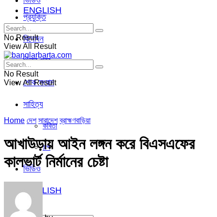
ভিডিও
ENGLISH
প্রযুক্তি
No Result
বিনোদন
View All Result
ভিন্ন খবর
No Result
শোক সংবাদ
View All Result
সাহিত্য
Home
দেশ
সারাদেশ
ব্রাহ্মণবাড়িয়া
কবিতা
আখাউড়ায় আইন লঙ্গন করে বিএসএফের
গল্প
কালভার্ট নির্মানের চেষ্টা
ভিডিও
ENGLISH