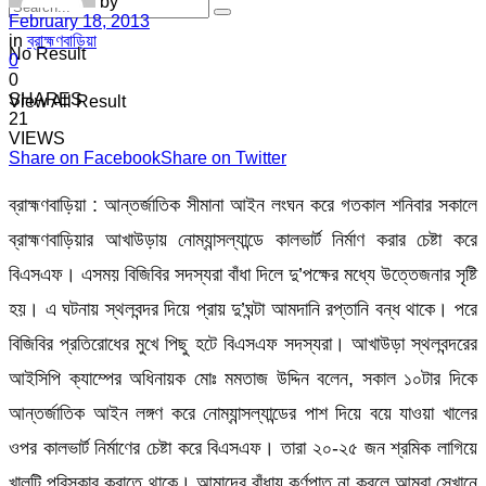
by
February 18, 2013
in
ব্রাহ্মণবাড়িয়া
No Result
0
0
SHARES
View All Result
21
VIEWS
Share on Facebook
Share on Twitter
ব্রাহ্মণবাড়িয়া : আন্তর্জাতিক সীমানা আইন লংঘন করে গতকাল শনিবার সকালে
ব্রাহ্মণবাড়িয়ার আখাউড়ায় নোম্যান্সল্যান্ডে কালভার্ট নির্মাণ করার চেষ্টা করে
বিএসএফ। এসময় বিজিবির সদস্যরা বাঁধা দিলে দু’পক্ষের মধ্যে উত্তেজনার সৃষ্টি
হয়। এ ঘটনায় স্থলবন্দর দিয়ে প্রায় দু’ঘন্টা আমদানি রপ্তানি বন্ধ থাকে। পরে
বিজিবির প্রতিরোধের মুখে পিছু হটে বিএসএফ সদস্যরা। আখাউড়া স্থলবন্দরের
আইসিপি ক্যাম্পের অধিনায়ক মোঃ মমতাজ উদ্দিন বলেন, সকাল ১০টার দিকে
আন্তর্জাতিক আইন লঙ্গণ করে নোম্যান্সল্যান্ডের পাশ দিয়ে বয়ে যাওয়া খালের
ওপর কালভার্ট নির্মাণের চেষ্টা করে বিএসএফ। তারা ২০-২৫ জন শ্রমিক লাগিয়ে
খালটি পরিস্কার করাতে থাকে। আমাদের বাঁধায় কর্ণপাত না করলে আমরা সেখানে