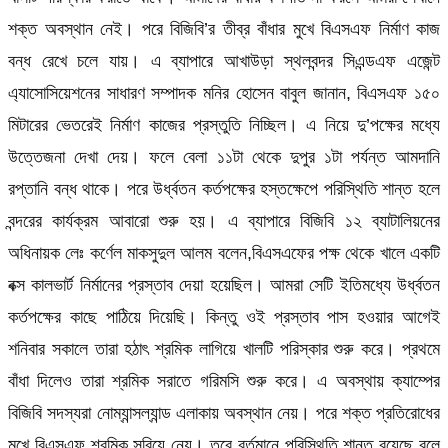
শক্ত অবস্থান নেই। পরে বিজিবি’র তীব্র বাঁধার মুখে বিএসএফ নির্মাণ কাজ
বন্ধ রেখে চলে যায়। এ ব্যাপারে আখাউড়া স্থলবন্দর সিএন্ডএফ এজেন্ট
এ্যাসোসিয়েশনের সাধারণ সম্পাদক মনির হোসেন বাবুল জানান, বিএসএফ ১৫০
মিটারের ভেতরেই নির্মাণ কাজের প্রস্তুতি নিচ্ছিল। এ নিয়ে দু’পক্ষের মধ্যে
উত্তেজনা দেখা দেয়। ফলে বেলা ১১টা থেকে দুপুর ১টা পর্যন্ত আমদানি
রপ্তানি বন্ধ থাকে। পরে উর্ধ্বতন কর্তপক্ষের হস্তক্ষেপে পরিস্থিতি শান্ত হলে
বন্দরের কার্যক্রম আবারো শুরু হয়। এ ব্যাপারে বিজিবি ১২ ব্যাটালিয়নের
অধিনায়ক লেঃ কর্ণেল মাকসুদুল আলম বলেন,বিএসএফের পক্ষ থেকে খালে একটি
বক্স কালভার্ট নির্মানের প্রস্তাব দেয়া হয়েছিল। আমরা সেটি ইতিমধ্যে উর্ধ্বতন
কর্তপক্ষের কাছে পাঠিয়ে দিয়েছি। কিন্তু ওই প্রস্তাব পাস হওয়ার আগেই
শনিবার সকালে তারা হঠাৎ শ্রমিক লাগিয়ে খালটি পরিস্কার শুরু করে। প্রথমে
বাঁধা দিলেও তারা শ্রমিক সরাতে গরিমসি শুরু করে। এ অবস্থায় ক্যাম্পের
বিজিবি সদস্যরা নোম্যান্সল্যান্ড এলাকায় অবস্থান নেয়। পরে শক্ত প্রতিরোধের
মুখে বিএসএফ শ্রমিক সরিয়ে নেয়। তবে বর্তমানে পরিস্থিতি শান্ত রয়েছে বলে