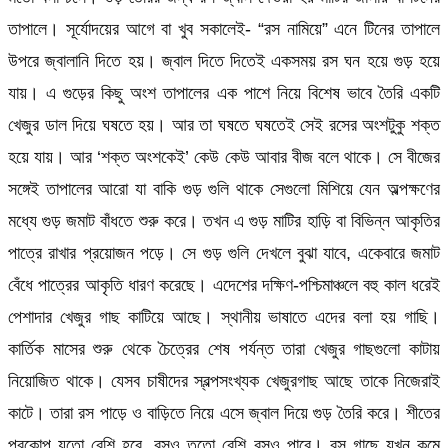
তাপালে। সূর্যোদয়ের আগে বা খুব সকালেই- “রস নামিয়ে” এনে টিনের তাপালে
উপরে জ্বালানি দিতে হয়। জ্বাল দিতে দিতেই একসময় রস ঘন হয়ে গুড় হয়ে
যায়। এ গুড়ের কিছু অংশ তাপালের এক পাশে নিয়ে বিশেষ ভাবে তৈরি একটি
খেজুর ডাল দিয়ে ঘষতে হয়। আর তা ঘষতে ঘষতেই সেই রসের অংশটুকু শক্ত
হয়ে যায়। আর ‘শক্ত অংশকেই’ কেউ কেউ আবার বীজ বলে থাকে। সে বীজের
সঙ্গেই তাপালের আরো যা বাকি গুড় গুলি থাকে সেগুলো মিশিয়ে যেন অল্পক্ষণের
মধ্যে গুড় জমাট বাঁধতে শুরু করে। তখন এ গুড় মাটির হাড়ি বা বিভিন্ন আকৃতির
পাত্রে রাখার প্রয়োজন পড়ে। সে গুড় গুলি দেখলে বুঝা যাবে, একেবারে জমাট
বেঁধে পাত্রের আকৃতি ধারণ করেছে। এদেশের দক্ষিণ-পশ্চিমাঞ্চলে বহু কাল ধরেই
পেশাদার খেজুর গাছ কাটিয়ে আছে। স্থানীয় ভাষাতে এদের বলা হয় গাছি।
কার্তিক মাসের শুরু থেকে চৈত্রের শেষ পর্যন্ত তারা খেজুর গাছগুলো কাটায়
নিয়োজিত থাকে। যেসব চাষীদের স্বল্পসংখ্যক খেজুরগাছ আছে তাকে নিজেরাই
কাটে। তারা রস পাড়ে ও বাড়িতে নিয়ে এসে জ্বাল দিয়ে গুড় তৈরি করে। শীতের
প্রকোপ যতো বেশি হবে, রসও ততো বেশি রসও পাবে। রস গাছে যখন কমে