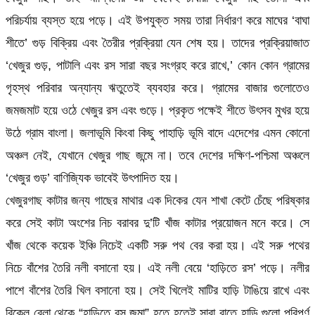
পরিচর্যায় ব্যস্ত হয়ে পড়ে। এই উপযুক্ত সময় তারা নির্ধারণ করে মাঘের ‘বাঘা
শীতে’ গুড় বিক্রিয় এবং তৈরীর প্রক্রিয়া যেন শেষ হয়। তাদের প্রক্রিয়াজাত
‘খেজুর গুড়, পাটালি এবং রস সারা বছর সংগ্রহ করে রাখে,’ কোন কোন গ্রামের
গৃহস্থ পরিবার অন্যান্য ঋতুতেই ব্যবহার করে। গ্রামের বাজার গুলোতেও
জমজমাট হয়ে ওঠে খেজুর রস এবং গুড়ে। প্রকৃত পক্ষেই শীতে উৎসব মুখর হয়ে
উঠে গ্রাম বাংলা। জলাভূমি কিংবা কিছু পাহাড়ি ভূমি বাদে এদেশের এমন কোনো
অঞ্চল নেই, যেখানে খেজুর গাছ জন্মে না। তবে দেশের দক্ষিণ-পশ্চিমা অঞ্চলে
‘খেজুর গুড়’ বাণিজ্যিক ভাবেই উৎপাদিত হয়।
খেজুরগাছ কাটার জন্য গাছের মাথার এক দিকের যেন শাখা কেটে চেঁছে পরিষ্কার
করে সেই কাটা অংশের নিচ বরাবর দু’টি খাঁজ কাটার প্রয়োজন মনে করে। সে
খাঁজ থেকে কয়েক ইঞ্চি নিচেই একটি সরু পথ বের করা হয়। এই সরু পথের
নিচে বাঁশের তৈরি নলী বসানো হয়। এই নলী বেয়ে ‘হাড়িতে রস’ পড়ে। নলীর
পাশে বাঁশের তৈরি খিল বসানো হয়। সেই খিলেই মাটির হাড়ি টাঙিয়ে রাখে এবং
বিকেল বেলা থেকে “হাড়িতে রস জমা” হতে হতেই সারা রাতে হাড়ি গুলো পরিপূর্ণ