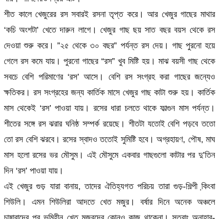
শীত কালে খেজুরের রস সবারই রসনা তৃপ্ত করে। আর খেজুর গাছের মাথার
‘কচি অংশটা’ খেতে দারুন লাগে। খেজুর গাছ ছয় সাত বছর বয়স থেকে রস
দেওয়া শুরু করে। ”২৫ থেকে ৩০ বছর” পর্যন্ত রস দেয়। গাছ পুরনো হয়ে
গেলে রস কমে যায়। পুরনো গাছের “রস” খুব মিষ্টি হয়। মাঝ বয়সী গাছ থেকে
সবচে বেশি পরিমাণের ‘রস’ আসে। বেশি রস সংগ্রহ করা গাছের জন্যেও
ক্ষতিকর। রস সংগ্রহের জন্য কার্তিক মাসে খেজুর গাছ কাটা শুরু হয়। কার্তিক
মাস থেকেই ‘রস’ পাওয়া যায়। রসের ধারা চলতে থাকে ফাল্গুন মাস পর্যন্ত।
শীতের সঙ্গে রস ঝরার ঘনিষ্ঠ সম্পর্ক রয়েছে। শীতটা যতোই বেশি পড়বে ততো
তো রস বেশি ঝরবে। রসের স্বাদও ততোই সুমিষ্টি হবে। অগ্রহায়ণ, পৌষ, মাঘ
মাস হলো রসের ভর মৌসুম। এই মৌসুমে একবার গাছগুলো কাটার পর দু’তিন
দিন ‘রস’ পাওয়া যায়।
এই খেজুর গুড় যারা বানায়, তাদের ঐতিহ্যগত পরিচয় তারা গুড়-শিল্পী কি়ংবা
শিউলি। এমন শিউলিরা আদতে খেত মজুর। বর্ষার দিনে অনেক অঞ্চলে
চাষাবাদের পর ভূমিহীন খেত মজুরদের কোনও কাজ থাকেনা। সুতরাং অনাহার-