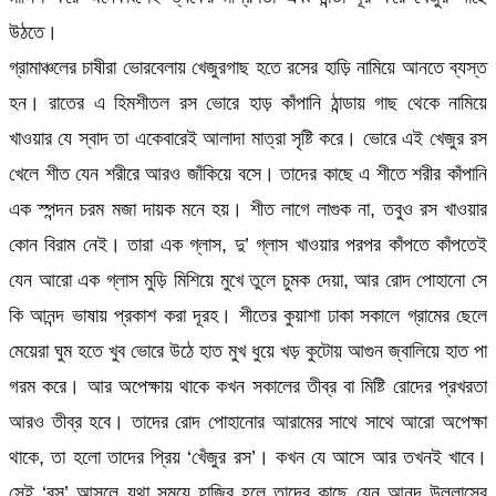
উঠতে।
গ্রামাঞ্চলের চাষীরা ভোরবেলায় খেজুরগাছ হতে রসের হাড়ি নামিয়ে আনতে ব্যস্ত
হন। রাতের এ হিমশীতল রস ভোরে হাড় কাঁপানি ঠান্ডায় গাছ থেকে নামিয়ে
খাওয়ার যে স্বাদ তা একেবারেই আলাদা মাত্রা সৃষ্টি করে। ভোরে এই খেজুর রস
খেলে শীত যেন শরীরে আরও জাঁকিয়ে বসে। তাদের কাছে এ শীতে শরীর কাঁপানি
এক স্পন্দন চরম মজা দায়ক মনে হয়। শীত লাগে লাগুক না, তবুও রস খাওয়ার
কোন বিরাম নেই। তারা এক গ্লাস, দু’ গ্লাস খাওয়ার পরপর কাঁপতে কাঁপতেই
যেন আরো এক গ্লাস মুড়ি মিশিয়ে মুখে তুলে চুমক দেয়া, আর রোদ পোহানো সে
কি আনন্দ ভাষায় প্রকাশ করা দূরহ। শীতের কুয়াশা ঢাকা সকালে গ্রামের ছেলে
মেয়েরা ঘুম হতে খুব ভোরে উঠে হাত মুখ ধুয়ে খড় কুটোয় আগুন জ্বালিয়ে হাত পা
গরম করে। আর অপেক্ষায় থাকে কখন সকালের তীব্র বা মিষ্টি রোদের প্রখরতা
আরও তীব্র হবে। তাদের রোদ পোহানোর আরামের সাথে সাথে আরো অপেক্ষা
থাকে, তা হলো তাদের প্রিয় ‘খেঁজুর রস’। কখন যে আসে আর তখনই খাবে।
সেই ‘রস’ আসলে যথা সময়ে হাজির হলে তাদের কাছে যেন আনন্দ উল্লাসের