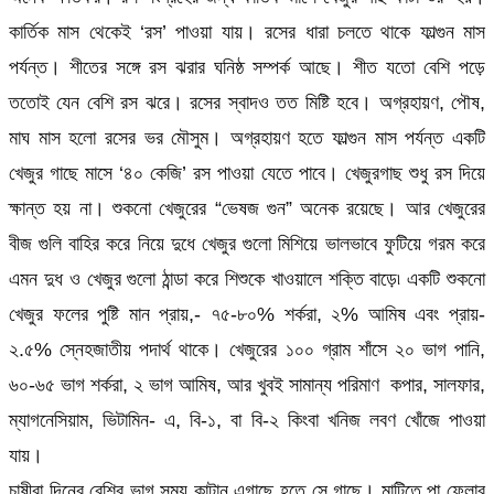
কার্তিক মাস থেকেই ‘রস’ পাওয়া যায়। রসের ধারা চলতে থাকে ফাল্গুন মাস
পর্যন্ত। শীতের সঙ্গে রস ঝরার ঘনিষ্ঠ সম্পর্ক আছে। শীত যতো বেশি পড়ে
ততোই যেন বেশি রস ঝরে। রসের স্বাদও তত মিষ্টি হবে। অগ্রহায়ণ, পৌষ,
মাঘ মাস হলো রসের ভর মৌসুম। অগ্রহায়ণ হতে ফাল্গুন মাস পর্যন্ত একটি
খেজুর গাছে মাসে ‘৪০ কেজি’ রস পাওয়া যেতে পাবে। খেজুরগাছ শুধু রস দিয়ে
ক্ষান্ত হয় না। শুকনো খেজুরের “ভেষজ গুন” অনেক রয়েছে। আর খেজুরের
বীজ গুলি বাহির করে নিয়ে দুধে খেজুর গুলো মিশিয়ে ভালভাবে ফুটিয়ে গরম করে
এমন দুধ ও খেজুর গুলো ঠান্ডা করে শিশুকে খাওয়ালে শক্তি বাড়ে৷ একটি শুকনো
খেজুর ফলের পুষ্টি মান প্রায়,- ৭৫-৮০% শর্করা, ২% আমিষ এবং প্রায়-
২.৫% স্নেহজাতীয় পদার্থ থাকে। খেজুরের ১০০ গ্রাম শাঁসে ২০ ভাগ পানি,
৬০-৬৫ ভাগ শর্করা, ২ ভাগ আমিষ, আর খুবই সামান্য পরিমাণ কপার, সালফার,
ম্যাগনেসিয়াম, ভিটামিন- এ, বি-১, বা বি-২ কিংবা খনিজ লবণ খোঁজে পাওয়া
যায়।
চাষীরা দিনের বেশির ভাগ সময় কাটান এগাছে হতে সে গাছে। মাটিতে পা ফেলার