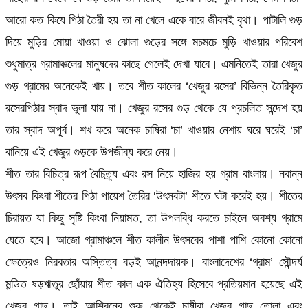
আরো কত কিযে পিঠা তৈরী হয় তা না খেলে একে বারে জীবনই বৃথা। পাটালি গুড়
দিয়ে মুড়ির মোয়া খাওয়া ও ঝোলা গুড়ের সঙ্গে মচমচে মুড়ি খাওয়ার পরিবেশ
শুধুমাত্র গ্রামাঞ্চলের মানুষদের কাছে গেলেই দেখা যাবে। এমনিতেই তারা খেজুর
গুড় গ্রামের অনেকেই খায়। তবে শীত কালের ‘খেজুর রসের’ বিভিন্ন তৈরিকৃত
রসেরপিঠার স্বাদ ভুলা যায় না। খেজুর রসের গুড় থেকে যে প্রচলিত সন্দেশ হয়
তার স্বাদ অপূর্ব। শখ করে অনেক চাষিরা ‘চা’ খাওয়ার নেশায় ঘরে ঘরেই ‘চা’
বানিয়ে এই খেজুর গুড়কে উপজীব্য করে নেয়।
শীত তার বিচিত্র রূপ বৈচিত্র্য এবং রস নিয়ে হাজির হয় গ্রাম বাংলায়। নবান্ন
উৎসব কিংবা শীতের পিঠা পায়েশ তৈরির ‘উৎসবটা’ শীতে ঘটা করেই হয়। শীতের
চিরায়ত যা কিছু সৃষ্টি কিংবা নিয়ামত, তা উপলব্ধি করতে চাইলে অবশ্য গ্রামে
যেতে হবে। আজো গ্রামাঞ্চলে শীত কালীন উৎসবের পাশা পাশি কোনো কোনো
ক্ষেত্রেও নিরবতার অস্তিত্ব বড়ই আনন্দদায়ক। বাংলাদেশের ‘গ্রাম’ সৌন্দর্য
মন্ডিত ষড়ঋতুর ছোঁয়ায় শীত কাল এক ঐতিহ্য হিসেবে প্রতিয়মান হয়েছে এই
খেজুর গাছ। তাই আশ্বিনের শুরু থেকেই চাষীরা খেজুর গাছ তোলা এবং