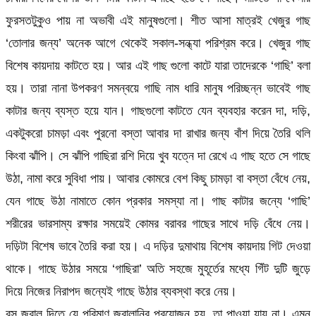
ফুরসতটুকুও পায় না অভাবী এই মানুষগুলো। শীত আসা মাত্রই খেজুর গাছ
‘তোলার জন্য’ অনেক আগে থেকেই সকাল-সন্ধ্যা পরিশ্রম করে। খেজুর গাছ
বিশেষ কায়দায় কাটতে হয়। আর এই গাছ গুলো কাটে যারা তাদেরকে ‘গাছি’ বলা
হয়। তারা নানা উপকরণ সমন্বয়ে গাছি নাম ধারি মানুষ পরিচ্ছন্ন ভাবেই গাছ
কাটার জন্য ব্যস্ত হয়ে যান। গাছগুলো কাটতে যেন ব্যবহার করেন দা, দড়ি,
একটুকরো চামড়া এবং পুরনো বস্তা আবার দা রাখার জন্য বাঁশ দিয়ে তৈরি থলি
কিংবা ঝাঁপি। সে ঝাঁপি গাছিরা রশি দিয়ে খুব যত্নে দা রেখে এ গাছ হতে সে গাছে
উঠা, নামা করে সুবিধা পায়। আবার কোমরে বেশ কিছু চামড়া বা বস্তা বেঁধে নেয়,
যেন গাছে উঠা নামাতে কোন প্রকার সমস্যা না। গাছ কাটার জন্যে ‘গাছি’
শরীরের ভারসাম্য রক্ষার সময়েই কোমর বরাবর গাছের সাথে দড়ি বেঁধে নেয়।
দড়িটা বিশেষ ভাবে তৈরি করা হয়। এ দড়ির দুমাথায় বিশেষ কায়দায় গিট দেওয়া
থাকে। গাছে উঠার সময়ে ‘গাছিরা’ অতি সহজে মুহূর্তের মধ্যে গিঁট দুটি জুড়ে
দিয়ে নিজের নিরাপদ জন্যেই গাছে উঠার ব্যবস্থা করে নেয়।
রস জ্বাল দিতে যে পরিমাণ জ্বালানির প্রয়োজন হয়, তা পাওয়া যায় না। এমন