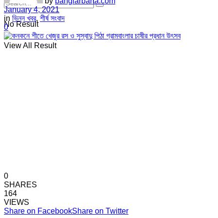
by
banglarbarta.com
January 4, 2021
in
ভিন্ন খবর
,
শীর্ষ সংবাদ
No Result
0
View All Result
0
SHARES
164
VIEWS
Share on Facebook
Share on Twitter