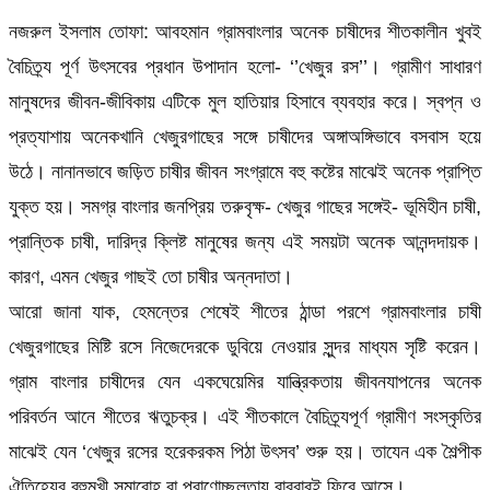
নজরুল ইসলাম তোফা: আবহমান গ্রামবাংলার অনেক চাষীদের শীতকালীন খুবই
বৈচিত্র্য পূর্ণ উৎসবের প্রধান উপাদান হলো- ‘’খেজুর রস’’। গ্রামীণ সাধারণ
মানুষদের জীবন-জীবিকায় এটিকে মুল হাতিয়ার হিসাবে ব্যবহার করে। স্বপ্ন ও
প্রত্যাশায় অনেকখানি খেজুরগাছের সঙ্গে চাষীদের অঙ্গাঅঙ্গিভাবে বসবাস হয়ে
উঠে। নানানভাবে জড়িত চাষীর জীবন সংগ্রামে বহু কষ্টের মাঝেই অনেক প্রাপ্তি
যুক্ত হয়। সমগ্র বাংলার জনপ্রিয় তরুবৃক্ষ- খেজুর গাছের সঙ্গেই- ভূমিহীন চাষী,
প্রান্তিক চাষী, দারিদ্র ক্লিষ্ট মানুষের জন্য এই সময়টা অনেক আনন্দদায়ক।
কারণ, এমন খেজুর গাছই তো চাষীর অন্নদাতা।
আরো জানা যাক, হেমন্তের শেষেই শীতের ঠান্ডা পরশে গ্রামবাংলার চাষী
খেজুরগাছের মিষ্টি রসে নিজেদেরকে ডুবিয়ে নেওয়ার সুন্দর মাধ্যম সৃষ্টি করেন।
গ্রাম বাংলার চাষীদের যেন একঘেয়েমির যান্ত্রিকতায় জীবনযাপনের অনেক
পরিবর্তন আনে শীতের ঋতুচক্র।‌ এই শীতকালে বৈচিত্র্যপূর্ণ গ্রামীণ সংস্কৃতির
মাঝেই যেন ‘খেজুর রসের হরেকরকম পিঠা উৎসব’ শুরু হয়। তাযেন এক শৈল্পীক
ঐতিহ্যের বহুমুখী সমারোহ বা প্রাণোচ্ছলতায় বারবারই ফিরে আসে।