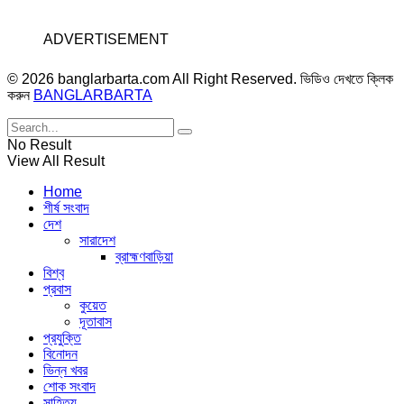
ADVERTISEMENT
© 2026 banglarbarta.com All Right Reserved. ভিডিও দেখতে ক্লিক
করুন
BANGLARBARTA
No Result
View All Result
Home
শীর্ষ সংবাদ
দেশ
সারাদেশ
ব্রাহ্মণবাড়িয়া
বিশ্ব
প্রবাস
কুয়েত
দূতাবাস
প্রযুক্তি
বিনোদন
ভিন্ন খবর
শোক সংবাদ
সাহিত্য