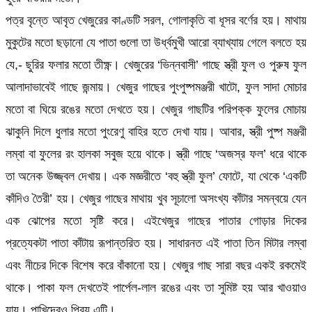
পত্র বৃন্তে আবৃত খেজুরের কাণ্ডটি সরল, গোলাকৃতি বা ধূসর বর্ণের হয়। মাথায়
মুকুটের মতো ছড়ানো যে পাতা গুলো তা উর্ধ্বমুখী আরো ব্যাখ্যায় গেলে বলতে হয়
যে,- ছুরির ফলার মতো তীক্ষ্ণ। খেজুরের ‘ভিন্নবাসী’ গাছে স্ত্রী ফুল ও পুরুষ ফুল
আলাদাভাবেই গাছে জন্মায়। খেজুর গাছের পুংপুষ্পমঞ্জরী খাটো, ফুল সাদা মোচার
মতো বা ঘিয়ে রঙের মতো দেখতে হয়। খেজুর গাছটির পরিপক্ক ফুলের মোচায়
ঝাকুনি দিলে ধুলার মতো পুংরেণু বাহির হতে দেখা যায়। আবার, স্ত্রী পুষ্প মঞ্জরী
লম্বা বা ফুলের রং হালকা সবুজ হয়ে থাকে। স্ত্রী গাছে ‘অজস্র ফল’ ধরে থাকে
তা অনেক উজ্জ্বল দেখায়। এক মজ্ঞরীতে ‘বহু স্ত্রী ফুল’ ফোটে, যা থেকে ‘একটি
কাঁদিও তৈরী’ হয়। খেজুর গাছের মাথায় খুব সূচালো অসংখ্য কাঁটার সমন্বয়ে যেন
এক ঝোপের মতো সৃষ্টি করে। এইখেজুর গাছের পাতার গোড়ার দিকের
প্রত্যেকটা পাতা কাঁটায় রূপান্তরিত হয়। সাধারনত এই পাতা তিন মিটার লম্বা
এবং নীচের দিকে বিশেষ করে বাঁকানো হয়। খেজুর গাছ সারা বছর একই রকমেই
থাকে। পাকা ফল দেখতেই পার্পেল-লাল রঙের এবং তা সুমিষ্ট হয় আর খাওয়াও
যায়। পাখিদেরও প্রিয় এটি।