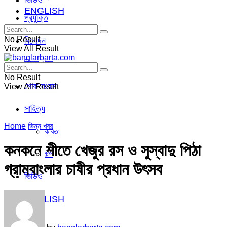
ভিডিও
ENGLISH
প্রযুক্তি
No Result
বিনোদন
View All Result
ভিন্ন খবর
No Result
শোক সংবাদ
View All Result
সাহিত্য
Home
ভিন্ন খবর
কবিতা
কনকনে শীতে খেজুর রস ও সুস্বাদু পিঠা
গল্প
গ্রামবাংলার চাষীর প্রধান উৎসব
ভিডিও
ENGLISH