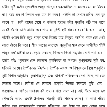
চাষীরা সৃষ্টি কর্তার সৃজনশীল খেজুর গাছের যত্ন-আত্তি না করলে যেন রস মিলবে
না। আর রস না মিললে গুড় হবে কি করে। পাটালি না দেখলে চাষীর যেন ঘুম
আসে না। চাষী তাদের মেয়ে বা বউয়ের হাতের কাঁচা সুপারির কচি পান গালে
ভরেই বাঁশের ডালি মাথায় করে গঞ্জে ও দূর্বতী হাট বাজারে যাবে কি করে। আর,
পাটালি গুড়ের মিষ্টি মধুর গন্ধে তারা বিভোর হয়ে বিক্রয় কর্মে না থাকে তো পেটে
ভাতে বাঁচবে কি করে। শীত কালের আমেজে প্রকৃতির মাঝ থেকে সংগীহিত ‘মিষ্টি
খেজুর রস’ চাষীরা চষে বেড়ায় সকালে, বিকেলে কিংবা সন্ধ্যায় মেঠো পথ ধরে।
তারই বহিঃ প্রকাশে যেন চমৎকার নান্দনিকতা বা অপরূপ দৃশ্যপটের সৃষ্টি হয,
সত্যিই তা যেন শৈল্পীকতার নিদর্শন। শৈল্পীক আস্থা ও বিশ্বাসকে নিয়ে প্রকৃতির
সৃষ্টি বিশাল আকৃতির ‘কুয়াশাচ্ছান্ন এবং ঝাপসা’ পরিবেশের দেখা মিলে, তা যেন
চাদরের মতো। চাষী’রা সে চাদরের মধ্যেই নিজের ‘চাদরের মুড়ি’ দেয়।
প্রয়োজনের তাগিদে সামান্য কষ্ট তাদের গায়ে লাগে না। এই শীতে কালে রূপ
সৌন্দর্যের আরও একটি উপাদেয় সামগ্রী খাঁটি সরিষার তেল। যা তারা শরীরে
মালিশ করে অনেকাংশেই ত্বকের মশ্রিণতা এবং ঠান্ডা দূর করে খেজুর গাছে