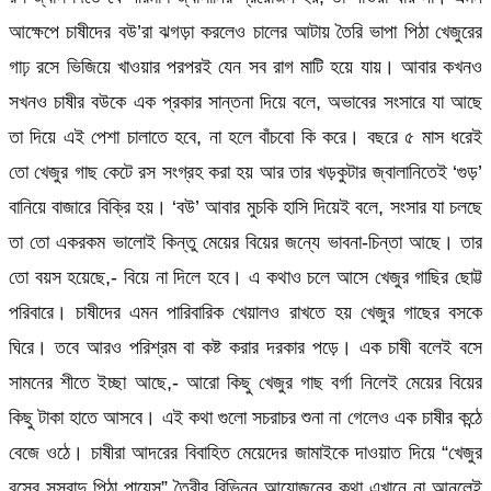
আক্ষেপে চাষীদের বউ’রা ঝগড়া করলেও চালের আটায় তৈরি ভাপা পিঠা খেজুরের
গাঢ় রসে ভিজিয়ে খাওয়ার পরপরই যেন সব রাগ মাটি হয়ে যায়। আবার কখনও
সখনও চাষীর বউকে এক প্রকার সান্তনা দিয়ে বলে, অভাবের সংসারে যা আছে
তা দিয়ে এই পেশা চালাতে হবে, না হলে বাঁচবো কি করে। বছরে ৫ মাস ধরেই
তো খেজুর গাছ কেটে রস সংগ্রহ করা হয় আর তার খড়কুটার জ্বালানিতেই ‘গুড়’
বানিয়ে বাজারে বিক্রি হয়। ‘বউ’ আবার মুচকি হাসি দিয়েই বলে, সংসার যা চলছে
তা তো একরকম ভালোই কিন্তু মেয়ের বিয়ের জন্যে ভাবনা-চিন্তা আছে। তার
তো বয়স হয়েছে,- বিয়ে না দিলে হবে। এ কথাও চলে আসে খেজুর গাছির ছোট্ট
পরিবারে। চাষীদের এমন পারিবারিক খেয়ালও রাখতে হয় খেজুর গাছের বসকে
ঘিরে। তবে আরও পরিশ্রম বা কষ্ট করার দরকার পড়ে। এক চাষী বলেই বসে
সামনের শীতে ইচ্ছা আছে,- আরো কিছু খেজুর গাছ বর্গা নিলেই মেয়ের বিয়ের
কিছু টাকা হাতে আসবে। এই কথা গুলো সচরাচর শুনা না গেলেও এক চাষীর কন্ঠে
বেজে ওঠে। চাষীরা আদরের বিবাহিত মেয়েদের জামাইকে দাওয়াত দিয়ে “খেজুর
রসের সুস্বাদু পিঠা পায়েস” তৈরীর বিভিন্ন আয়োজনের কথা এখানে না আনলেই