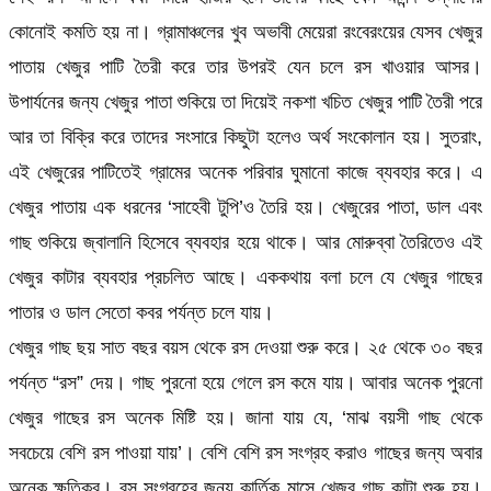
কোনোই কমতি হয় না। গ্রামাঞ্চলের খুব অভাবী মেয়েরা রংবেরংয়ের যেসব খেজুর
পাতায় খেজুর পাটি তৈরী করে তার উপরই যেন চলে রস খাওয়ার আসর।
উপার্যনের জন্য খেজুর পাতা শুকিয়ে তা দিয়েই নকশা খচিত খেজুর পাটি তৈরী পরে
আর তা বিক্রি করে তাদের সংসারে কিছুটা হলেও অর্থ সংকোলান হয়। সুতরাং,
এই খেজুরের পাটিতেই গ্রামের অনেক পরিবার ঘুমানো কাজে ব্যবহার করে। এ
খেজুর পাতায় এক ধরনের ‘সাহেবী টুপি’ও তৈরি হয়। খেজুরের পাতা, ডাল এবং
গাছ শুকিয়ে জ্বালানি হিসেবে ব্যবহার হয়ে থাকে। আর মোরুব্বা তৈরিতেও এই
খেজুর কাটার ব্যবহার প্রচলিত আছে। এককথায় বলা চলে যে খেজুর গাছের
পাতার ও ডাল সেতো কবর পর্যন্ত চলে যায়।
খেজুর গাছ ছয় সাত বছর বয়স থেকে রস দেওয়া শুরু করে। ২৫ থেকে ৩০ বছর
পর্যন্ত “রস” দেয়। গাছ পুরনো হয়ে গেলে রস কমে যায়। আবার অনেক পুরনো
খেজুর গাছের রস অনেক মিষ্টি হয়। জানা যায় যে, ‘মাঝ বয়সী গাছ থেকে
সবচেয়ে বেশি রস পাওয়া যায়’। বেশি বেশি রস সংগ্রহ করাও গাছের জন্য অবার
অনেক ক্ষতিকর। রস সংগ্রহের জন্য কার্তিক মাসে খেজুর গাছ কাটা শুরু হয়।