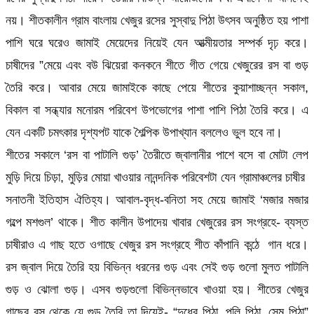
নয়। শীতকালীন গ্রাম বাংলায় খেজুর রসের সুস্বাদু পিঠা উৎসব অনুষ্ঠিত হয় পাশা
পাশি ঘরে ঘরেও জামাই মেয়েদের নিয়েই যেন আত্মীয়তার সম্পর্ক দৃঢ় করে।
চাষীদের ”মেয়ে এবং বউ ঝিয়েরা কনকনে শীতে গীত গেয়ে খেজুরের রস বা গুড়
তৈরি করে। আবার মেয়ে জামাইকে কাছে পেয়ে শীতের কুয়াশাচ্ছন্ন সকাল,
বিকাল বা সন্ধ্যার মনোরম পরিবেশ উপভোগের পাশা পাশি পিঠা তৈরি করে। এ
যেন একটি চমৎকার দৃশ্যপট যাকে শৈল্পিক উপাখ্যান বললেও ভুল হবে না।
শীতের সকালে ‘রস বা পাটালি গুড়’ তৈরীতে জ্বালানীর পাশে বসে বা মোটা লেপ
মুড়ি দিয়ে চিড়া, মুড়ির মোয়া খাওয়ার নানন্দনিক পরিবেশটা যেন গ্রামাঞ্চলের চাষীর
সনাতনী ইতিহাস ঐতিহ্য। আবাল-বৃদ্ধ-বনিতা সহ মেয়ে জামাই ‘মজার মজার
গল্পে মশগুল’ থাকে। শীত কালীন উপাদেয় খাবার খেজুরের রস সংগ্রহে- ব্যস্ত
চাষীরাও এ গাছ হতে ওগাছে খেজুর রস সংগ্রহে শীত কাঁপানি কন্ঠে গান ধরে।
রস জ্বাল দিয়ে তৈরি হয় বিভিন্ন ধরনের গুড় এবং সেই গুড় গুলো মুলত পাটালি
গুড় ও ঝোলা গুড়। এসব গুড়গুলো বিভিন্নভাবে খাওয়া হয়। শীতের খেজুর
গাছের রস থেকে যে গুড় তৈরি তা দিয়েই- “দুধের পিঠা, পুলি পিঠা, সেম পিঠা”