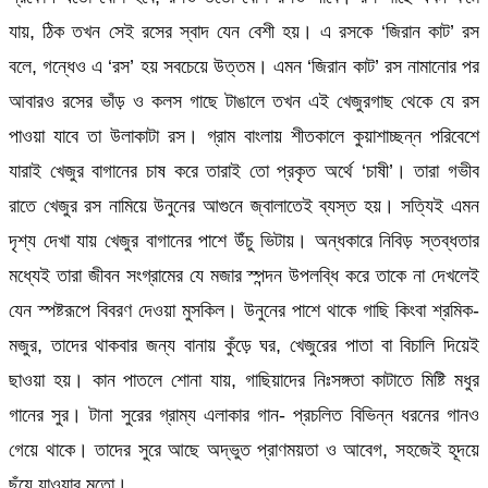
যায়, ঠিক তখন সেই রসের স্বাদ যেন বেশী হয়। এ রসকে ‘জিরান কাট’ রস
বলে, গন্ধেও এ ‘রস’ হয় সবচেয়ে উত্তম। এমন ‘জিরান কাট’ রস নামানোর পর
আবারও রসের ভাঁড় ও কলস গাছে টাঙালে তখন এই খেজুরগাছ থেকে যে রস
পাওয়া যাবে তা উলাকাটা রস। গ্রাম বাংলায় শীতকালে কুয়াশাচ্ছন্ন পরিবেশে
যারাই খেজুর বাগানের চাষ করে তারাই তো প্রকৃত অর্থে ‘চাষী’। তারা গভীব
রাতে খেজুর রস নামিয়ে উনুনের আগুনে জ্বালাতেই ব্যস্ত হয়। সত্যিই এমন
দৃশ্য দেখা যায় খেজুর বাগানের পাশে উঁচু ভিটায়। অন্ধকারে নিবিড় স্তব্ধতার
মধ্যেই তারা জীবন সংগ্রামের যে মজার স্পন্দন উপলব্ধি করে তাকে না দেখলেই
যেন স্পষ্টরূপে বিবরণ দেওয়া মুসকিল। উনুনের পাশে থাকে গাছি কিংবা শ্রমিক-
মজুর, তাদের থাকবার জন্য বানায় কুঁড়ে ঘর, খেজুরের পাতা বা বিচালি দিয়েই
ছাওয়া হয়। কান পাতলে শোনা যায়, গাছিয়াদের নিঃসঙ্গতা কাটাতে মিষ্টি মধুর
গানের সুর। টানা সুরের গ্রাম্য এলাকার গান- প্রচলিত বিভিন্ন ধরনের গানও
গেয়ে থাকে। তাদের সুরে আছে অদ্ভুত প্রাণময়তা ও আবেগ, সহজেই হূদয়ে
ছুঁয়ে যাওয়ার মতো।