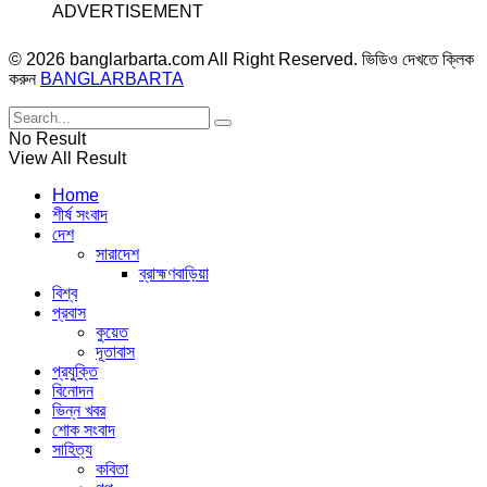
ADVERTISEMENT
© 2026 banglarbarta.com All Right Reserved. ভিডিও দেখতে ক্লিক
করুন
BANGLARBARTA
No Result
View All Result
Home
শীর্ষ সংবাদ
দেশ
সারাদেশ
ব্রাহ্মণবাড়িয়া
বিশ্ব
প্রবাস
কুয়েত
দূতাবাস
প্রযুক্তি
বিনোদন
ভিন্ন খবর
শোক সংবাদ
সাহিত্য
কবিতা