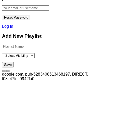
Log In
Add New Playlist
google.com, pub-5283408513468197, DIRECT,
f08c47fec0942fa0