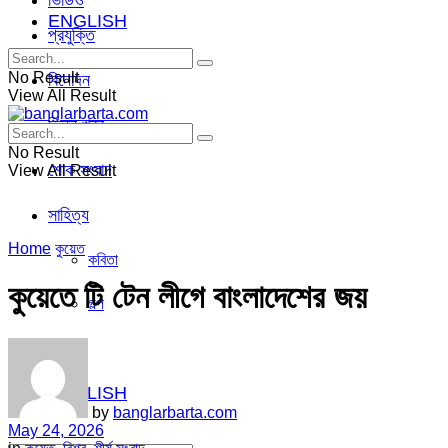
ভিডিও
ENGLISH
প্রযুক্তি
No Result
বিনোদন
View All Result
ভিন্ন খবর
No Result
শোক সংবাদ
View All Result
সাহিত্য
Home
কুয়েত
কবিতা
কুয়েতে টি টেন লীগে বাংলাদেশের জয়
গল্প
ভিডিও
ENGLISH
by
banglarbarta.com
May 24, 2026