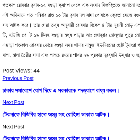
গতকাল রোববার র‌্যাব-১২ বগুড়া ক্যাম্প থেকে এক সংবাদ বিজ্ঞপ্তিতে জানানো 
এই অভিযানে গত শনিবার রাত ১০ টায় র‌্যাব দল সাদা পোষাকে ক্রেতা সেজে বগুড়
সহ আটক করে। তার দেয়া তথ্য অনুযায়ী রোববার বিকেল ৪ টায় নূরানী মোড় এলাকা
টি, হাউজি পে−ট ১৯ টিসহ বগুড়ার মধ্য পাড়ার আঃ জোব্বার মোল্লার পুত্র মো
এছাড়া গতকাল রোববার ভোরে বগুড়া সদর থানার নামুজা ইউনিয়নের ছোট ট্যাংরা গ্রাম হ
বালা, মালা তৈরীর সাদা এবং লালচে রংয়ের পাথর ২৯ প্রকার দ্রব্যাদি উদ্ধার ও
Post Views:
44
Previous Post
ঢাকায় সমাবেশে যোগ দিয়ে এ সরকারকে পদত্যাগে বাধ্য করুন।
Next Post
টেকনাফে বিজিবির হাতে অস্ত্র সহ রোহিঙ্গা ডাকাত আটক।
Next Post
টেকনাফে বিজিবির হাতে অস্ত্র সহ রোহিঙ্গা ডাকাত আটক।