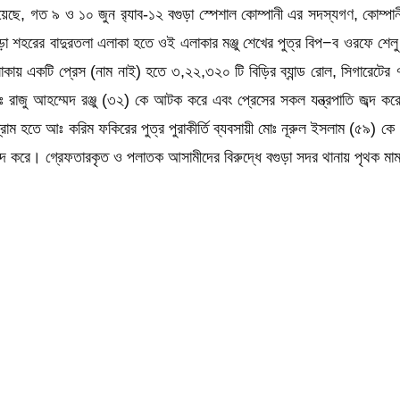
হয়েছে, গত ৯ ও ১০ জুন র‌্যাব-১২ বগুড়া স্পেশাল কোম্পানী এর সদস্যগণ, কোম্প
া শহরের বাদুরতলা এলাকা হতে ওই এলাকার মঞ্জু শেখের পুত্র বিপ−ব ওরফে শেলু শ
য় একটি প্রেস (নাম নাই) হতে ৩,২২,৩২০ টি বিড়ির ব্যান্ড রোল, সিগারেটের ৭৫
ঃ রাজু আহম্মেদ রঞ্জু (৩২) কে আটক করে এবং প্রেসের সকল যন্ত্রপাতি জব্দ কর
তে আঃ করিম ফকিরের পুত্র পুরাকীর্তি ব্যবসায়ী মোঃ নূরুল ইসলাম (৫৯) কে ৪০ টি প্র
 জব্দ করে। গ্রেফতারকৃত ও পলাতক আসামীদের বিরুদ্ধে বগুড়া সদর থানায় পৃথক মাম