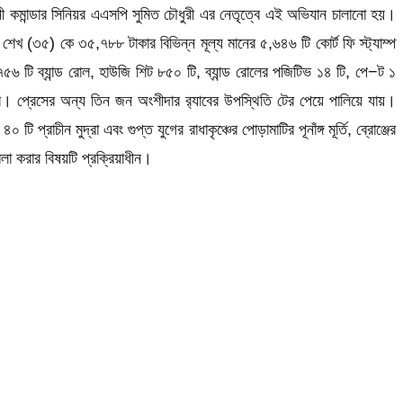
ানী কমান্ডার সিনিয়র এএসপি সুমিত চৌধুরী এর নেতৃত্বে এই অভিযান চালানো হয়।
েখ (৩৫) কে ৩৫,৭৮৮ টাকার বিভিন্ন মূল্য মানের ৫,৬৪৬ টি কোর্ট ফি স্ট্যাম্প
৬ টি ব্যান্ড রোল, হাউজি শিট ৮৫০ টি, ব্যান্ড রোলের পজিটিভ ১৪ টি, পে−ট ১
ে। প্রেসের অন্য তিন জন অংশীদার র‌্যাবের উপস্থিতি টের পেয়ে পালিয়ে যায়।
াচীন মুদ্রা এবং গুপ্ত যুগের রাধাকৃঞ্চের পোড়ামাটির পূনাঁঙ্গ মূর্তি, ব্রোঞ্জের
লা করার বিষয়টি প্রক্রিয়াধীন।