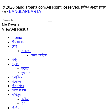
© 2026 banglarbarta.com All Right Reserved. ভিডিও দেখতে ক্লিক
করুন
BANGLARBARTA
No Result
View All Result
Home
শীর্ষ সংবাদ
দেশ
সারাদেশ
ব্রাহ্মণবাড়িয়া
বিশ্ব
প্রবাস
কুয়েত
দূতাবাস
প্রযুক্তি
বিনোদন
ভিন্ন খবর
শোক সংবাদ
সাহিত্য
কবিতা
গল্প
ভিডিও