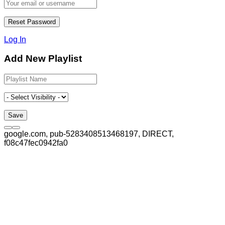
Log In
Add New Playlist
google.com, pub-5283408513468197, DIRECT,
f08c47fec0942fa0