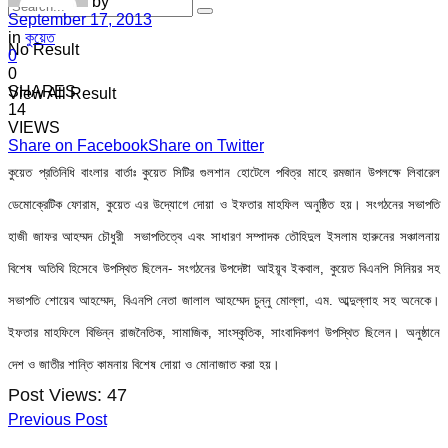
by
September 17, 2013
in
কুয়েত
No Result
0
0
SHARES
View All Result
14
VIEWS
Share on Facebook
Share on Twitter
কুয়েত প্রতিনিধি বাংলার বার্তাঃ কুয়েত সিটির গুলশান হোটেলে পবিত্র মাহে রমজান উপলক্ষে লিবারেল
ডেমোক্রেটিক ফোরাম, কুয়েত এর উদ্যোগে দোয়া ও ইফতার মাহফিল অনুষ্ঠিত হয়। সংগঠনের সভাপতি
হাজী জাফর আহম্মদ চৌধুরী সভাপতিত্বে এবং সাধারণ সম্পাদক তৌহিদুল ইসলাম হারুনের সঞ্চালনায়
বিশেষ অতিথি হিসেবে উপস্থিত ছিলেন- সংগঠনের উপদেষ্টা আইয়ূব ইকবাল, কুয়েত বিএনপি সিনিয়র সহ
সভাপতি শোয়েব আহম্মেদ, বিএনপি নেতা জালাল আহম্মেদ চুন্নু মোল্লা, এম. আব্দুল্লাহ সহ অনেকে।
ইফতার মাহফিলে বিভিন্ন রাজনৈতিক, সামাজিক, সাংস্কৃতিক, সাংবাদিকগণ উপস্থিত ছিলেন। অনুষ্ঠানে
দেশ ও জাতীর শান্তি কামনায় বিশেষ দোয়া ও মোনাজাত করা হয়।
Post Views:
47
Previous Post