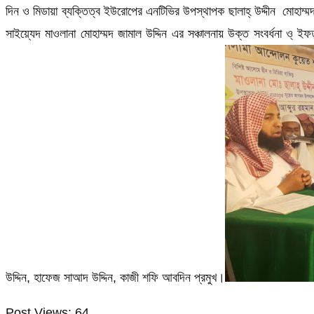
দিন ও মিডায়া ব্যক্তিত্ব ইউরোপের এনটিভির উপস্থাপক ছালাহ্ উদ্দীন মোহাম্মদ
সাইয়্যেদ মাওলানা মোহাম্মদ জামাল উদ্দিন এর সঞ্চালনায় উক্ত সংবর্ধনা ও্ ই
উদ্দিন, হাফেজ সাআদ উদ্দিন, কাজী শফি আবদিন প্রমুখ।
Post Views:
64