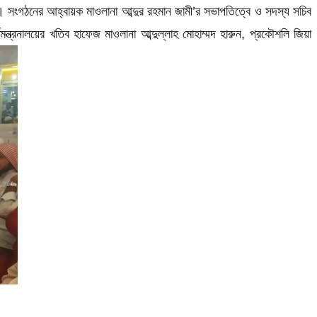
ন্দ। সংগঠনের আহ্বায়ক মাওলানা আব্দুর রহমান জামী’র সভাপতিত্বে ও সদস্য সচিব
ন্ত্রনালয়ের খতিব হাফেজ মাওলানা আব্দুল্লাহ মোহাম্মদ হারুন, প্রকৌশলি জিয়া