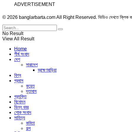
ADVERTISEMENT
© 2026 banglarbarta.com All Right Reserved. ভিডিও দেখতে ক্লিক 
No Result
View All Result
Home
শীর্ষ সংবাদ
দেশ
সারাদেশ
ব্রাহ্মণবাড়িয়া
বিশ্ব
প্রবাস
কুয়েত
দূতাবাস
প্রযুক্তি
বিনোদন
ভিন্ন খবর
শোক সংবাদ
সাহিত্য
কবিতা
গল্প