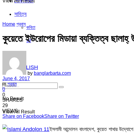
শোক সংবাদ
View All Result
সাহিত্য
Home
প্রবাস
কবিতা
কুয়েতে ইউরোপের মিডায়া ব্যক্তিত্ব ছালাহ্ উদ্
গল্প
ভিডিও
ENGLISH
by
banglarbarta.com
June 4, 2017
in
প্রবাস
0
0
No Result
SHARES
29
VIEWS
View All Result
Share on Facebook
Share on Twitter
ইসলামী আন্দোলন বাংলাদেশ, কুয়েত শাখার উদ্যোগ