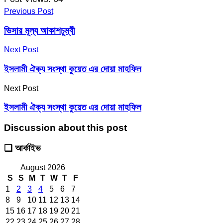
Previous Post
ভিসার মূল্য আকাশচুম্বী
Next Post
ইসলামী ঐক্য সংস্থা কুয়েত এর দোয়া মাহফিল
Next Post
ইসলামী ঐক্য সংস্থা কুয়েত এর দোয়া মাহফিল
Discussion about this post
❑ আর্কাইভ
August 2026
S
S
M
T
W
T
F
1
2
3
4
5
6
7
8
9
10
11
12
13
14
15
16
17
18
19
20
21
22
23
24
25
26
27
28