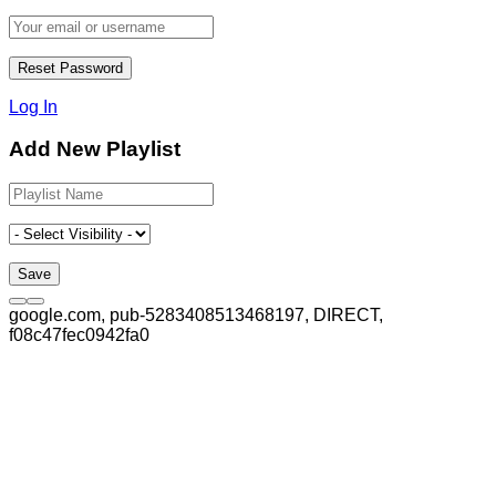
Log In
Add New Playlist
google.com, pub-5283408513468197, DIRECT,
f08c47fec0942fa0