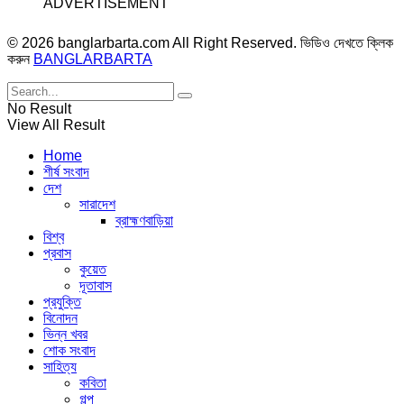
ADVERTISEMENT
© 2026 banglarbarta.com All Right Reserved. ভিডিও দেখতে ক্লিক
করুন
BANGLARBARTA
No Result
View All Result
Home
শীর্ষ সংবাদ
দেশ
সারাদেশ
ব্রাহ্মণবাড়িয়া
বিশ্ব
প্রবাস
কুয়েত
দূতাবাস
প্রযুক্তি
বিনোদন
ভিন্ন খবর
শোক সংবাদ
সাহিত্য
কবিতা
গল্প