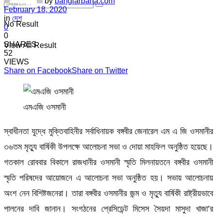
by
banglarbarta.com
February 18, 2020
in
দেশ
No Result
0
0
SHARES
View All Result
52
VIEWS
Share on Facebook
Share on Twitter
এমএজি ওসমানী
স্বাধীনতা যুদ্ধে মুক্তিবাহিনীর সর্বাধিনায়ক বঙ্গবীর জেনারেল এম এ জি ওসমানীর
৩৬তম মৃত্যু বার্ষিকী উপলক্ষে আলোচনা সভা ও দোয়া মাহফিল অনুষ্ঠিত হয়েছে।
গতকাল রোববার বিকালে রাজধানীর ওসমানী স্মৃতি মিলনায়তনে বঙ্গবীর ওসমানী
স্মৃতি পরিষদের আয়োজনে এ আলোচনা সভা অনুষ্ঠিত হয়। সভায় আলোচনায়
অংশ নেন বিশিষ্টজনেরা। তারা বঙ্গবীর ওসমানীর জন্ম ও মৃত্যু বার্ষিকী রাষ্ট্রীয়ভাবে
পালনের দাবি জানান। সংগঠনের প্রেসিডেন্ট মিসেস সৈয়দা মাসুদা খাজা’র