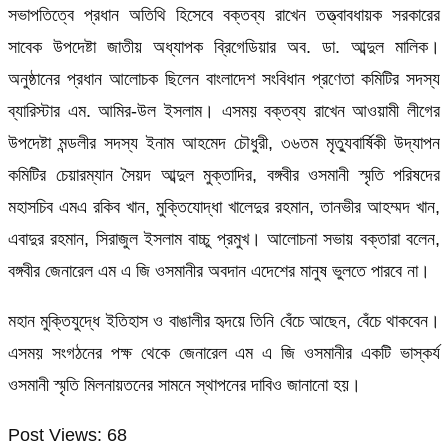
সভাপতিত্বে প্রধান অতিথি হিসেবে বক্তব্য রাখেন তত্ত্বাবধায়ক সরকারের
সাবেক উপদেষ্টা জাতীয় অধ্যাপক ব্রিগেডিয়ার অব. ডা. আব্দুল মালিক।
অনুষ্ঠানের প্রধান আলোচক ছিলেন বাংলাদেশ সংবিধান প্রণেতা কমিটির সদস্য
ব্যারিস্টার এম. আমির-উল ইসলাম। এসময় বক্তব্য রাখেন আওয়ামী লীগের
উপদেষ্টা মন্ডলীর সদস্য ইনাম আহমেদ চৌধুরী, ৩৬তম মৃত্যুবার্ষিকী উদ্‌যাপন
কমিটির চেয়ারম্যান সৈয়দ আব্দুল মুক্তাদির, বঙ্গবীর ওসমানী স্মৃতি পরিষদের
মহাসচিব এমএ রকিব খান, মুক্তিযোদ্ধা খালেদুর রহমান, তানভীর আহম্মদ খান,
এবাদুর রহমান, সিরাজুল ইসলাম বাচ্চু প্রমুখ। আলোচনা সভায় বক্তারা বলেন,
বঙ্গবীর জেনারেল এম এ জি ওসমানীর অবদান এদেশের মানুষ ভুলতে পারবে না।
মহান মুক্তিযুদ্ধে ইতিহাস ও বাঙালীর হৃদয়ে তিনি বেঁচে আছেন, বেঁচে থাকবেন।
এসময় সংগঠনের পক্ষ থেকে জেনারেল এম এ জি ওসমানীর একটি ভাস্কর্য
ওসমানী স্মৃতি মিলনায়তনের সামনে স্থাপনের দাবিও জানানো হয়।
Post Views:
68