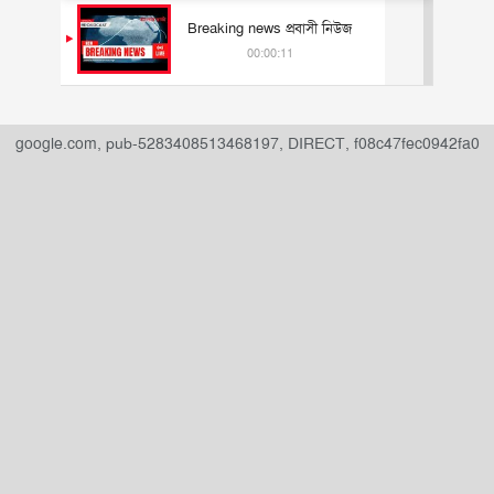
Breaking news প্রবাসী নিউজ
00:00:11
" data-ad-slot="
">
google.com, pub-5283408513468197, DIRECT, f08c47fec0942fa0
ADVERTISEMENT