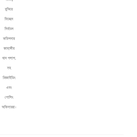
বুঝিয়ে
দিচ্ছেন
নির্বাচন
কমিশনার
জাহাঙ্গীর
খান পলাশ,
সহ
প্রিজাইডিং
এবং
পোলিং
অফিসাররা।