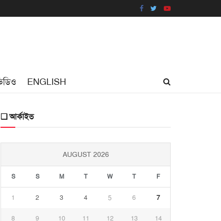
িডিও
ENGLISH
❑ আর্কাইভ
AUGUST 2026
S
S
M
T
W
T
F
1
2
3
4
5
6
7
8
9
10
11
12
13
14