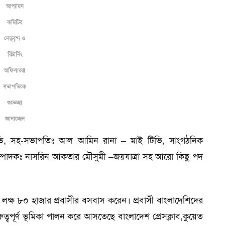
আপ্যায়ন
কমিটির
নেতৃবৃন্দ ও
রিটার্নিং
অফিসাররা
সভাপতিকে
শুভেচ্ছা
জানাচ্ছেন
ভি, সহ-সভাপতিঃ আল আমিন রানা – মাই টিভি, সাংগঠনিক
সম্পাদকঃ নাসরিন আকতার মৌসুমী –জয়যাত্রা সহ আরো কিছু পদ
২ লক্ষ ৮০ হাজার প্রবাসীর বসবাস করেন। প্রবাসী বাংলাদেশিদের
ত্বপূর্ণ ভূমিকা পালন করে আসতেছে বাংলাদেশ প্রেসক্লাব,কুয়েত