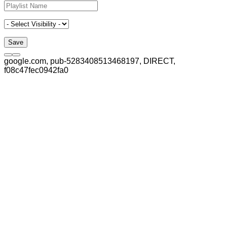
google.com, pub-5283408513468197, DIRECT,
f08c47fec0942fa0