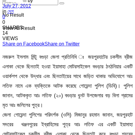
by
July 27, 2012
in
দেশ
No Result
0
0
SHARES
View All Result
14
VIEWS
Share on Facebook
Share on Twitter
নজরুল ইসলাম মিন্টু বগুড়া জেলা প্রতিনিধি ঃ জয়পুরহাটের চকসীম ব্রীজ
এলাকা থেকে ছিনতাই হওয়া ইয়ামাহা মোটরসাইকেল বগুড়ার ঠনঠনিয়ার একটি
ওয়ার্কশপ থেকে উদ্ধার এবং ছিনতাইয়ের সাথে জড়িত থাকার অভিযোগে আঃ
লতিফ নামে এক ব্যক্তিকে আটক করেছে গোয়েন্দা পুলিশ (ডিবি)। পুলিশ
জানান, আটককৃত আঃ লতিফ (২০) বগুড়ার ধুনট উপজেলার বড় বিলা গ্রামের
মৃত আঃ জলিলের পুত্র।
জেলা গোয়েন্দা পুলিশের পরিদর্শক (ওসি) মিজানুর রহমান জানান, জয়পুরহাট
সদরের খঞ্জনপুরের ইব্রাহিমের পুত্র আঃ লতিফ এর একটি ইয়ামাহা
মোটরসাইকেল চকসীম ব্রীজ এলাকা থেকে ছিনতাই করে বগুড়া শহরের