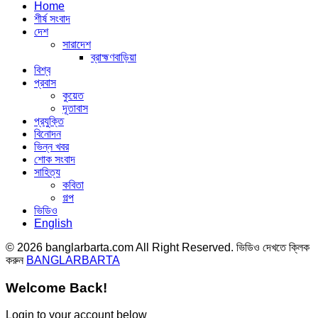
Home
শীর্ষ সংবাদ
দেশ
সারাদেশ
ব্রাহ্মণবাড়িয়া
বিশ্ব
প্রবাস
কুয়েত
দূতাবাস
প্রযুক্তি
বিনোদন
ভিন্ন খবর
শোক সংবাদ
সাহিত্য
কবিতা
গল্প
ভিডিও
English
© 2026 banglarbarta.com All Right Reserved. ভিডিও দেখতে ক্লিক
করুন
BANGLARBARTA
Welcome Back!
Login to your account below