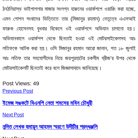
ঠনঠনিয়াস্থ ভাইপাগলার মাজার সংলগ্ন হারুনের ওয়ার্কশপে ওয়ারিং করা হচ্ছে,
এমন গোপন সংবাদের ভিত্তিতে তার (মিজানুর রহমান) নেতৃত্বে এএসআই
ফারুক হোসেনসহ বুধবার বিকেলে ওই ওয়ার্কশপে অভিযান চালানো হয়।
অভিযানকালে ওয়ার্কশপ থেকে ছিনতাই হওয়া ওই মোটরসাইকেলসহ আঃ
লতিফকে আটক করা হয়। ওসি মিজানুর রহমান আরো জানান, গত ১৮ জুলাই
আঃ লতিফ তার সহযোগীদের নিয়ে জয়পুরহাটের চকসীম ব্রীজ’র উপর থেকে
মোটরসাইকেলটি ছিনতাই করে বলে জিজ্ঞাসাবাদে জানিয়েছে।
Post Views:
49
Previous Post
ইমেজ সঙ্কটে বিএনপি নেতা শমসের মবিন চৌধুরী
Next Post
নন্দিত লেখক হুমায়ূন আহমদ স্মরণে উদীচীর শ্রদ্ধঞ্জলি