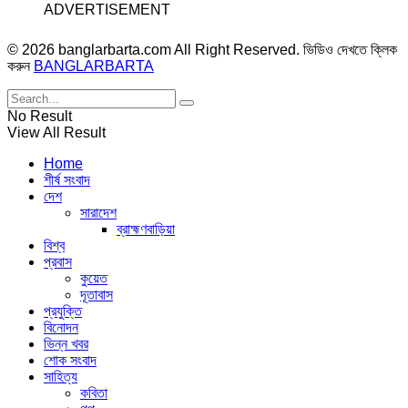
ADVERTISEMENT
© 2026 banglarbarta.com All Right Reserved. ভিডিও দেখতে ক্লিক
করুন
BANGLARBARTA
No Result
View All Result
Home
শীর্ষ সংবাদ
দেশ
সারাদেশ
ব্রাহ্মণবাড়িয়া
বিশ্ব
প্রবাস
কুয়েত
দূতাবাস
প্রযুক্তি
বিনোদন
ভিন্ন খবর
শোক সংবাদ
সাহিত্য
কবিতা