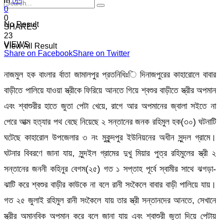
in
দেশ
0
0
No Result
SHARES
23
VIEWS
View All Result
Share on Facebook
Share on Twitter
নাজমুল হক বাংলার র্বাতা জামালপুর প্রতনিধিঃি দিনাজপুরের কাহারোলে বাবার
বাড়ীতে পালিয়ে যাওয়া স্ত্রীকে ফিরিয়ে আনতে গিয়ে শ্বশুর বাড়ীতে স্ত্রীর অপমান
এবং শ্বাশুরীর হাতে জুতা পেটা খেয়ে, রাগে আর অপমানের জ্বালা সইতে না
পেরে আত্ম হত্যার পথ বেছে নিয়েছে ২ সন্তানের জনক রহিমুল হক(৩০) ঘটনাটি
ঘটেছে কাহারোল উপজেলার ৩ নং মুকুন্দপুর ইউনিয়নের অধীন সুন্দল গ্রামে।
ঘটনার বিবরণে জানা যায়, সুন্দইল গ্রামের দুখু মিয়ার পুত্র রহিমুলের স্ত্রী ২
সন্তানের জননী কহিনুর বেগম(২৫) গত ১ সপ্তাহ পূর্বে স্বামীর সাথে ঝগড়া-
ঝাটি করে শ্বশুর বাড়ীর কাউকে না বলে রানী সংকৈলে বাবার বাড়ী পালিয়ে যায়।
গত ২৫ জুলাই রহিমুল রানী সংকৈলে যায় তার স্ত্রী সন্তানদের আনতে, সেখানে
স্ত্রীর অমানবিক অপমান করে বলে জানা যায় এবং শ্বাশুরী জুতা দিয়ে পেটায়