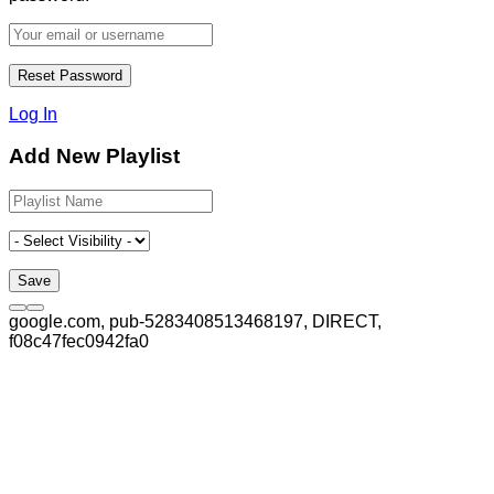
Log In
Add New Playlist
google.com, pub-5283408513468197, DIRECT,
f08c47fec0942fa0