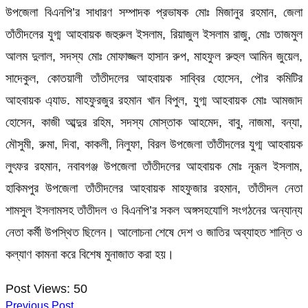
উপজেলা বিএনপি’র সাধারণ সম্পাদক প্রভাষক মোঃ মিজানুর রহমান, জেলা
তাঁতীদলের যুগ্ম আহবায়ক জহুরুল ইসলাম, রিয়াজুল ইসলাম রাজু, মোঃ তাজমুল
আলম দুলাল, সদস্য মোঃ মোফাজ্জল হাসান রুপ, মাহফুল রুহুল আমিন জুয়েল,
সাদেকুল, কোতয়ালী তাঁতীদলের আহবায়ক সাব্বির হোসেন, পৌর কমিটির
আহবায়ক এ্যাড. মাহফুরজুর রহমান খান বিপুল, যুগ্ম আহবায়ক মোঃ আমজাদ
হোসেন, কাজী আব্দুর রহিম, সদস্য মোস্তাক আহমেদ, বাবু, নাজমা, বন্যা,
মৌসুমী, রুমা, দিবা, কাকলী, নিলুফা, বিরল উপজেলা তাঁতীদলের যুগ্ম আহবায়ক
লুৎফর রহমান, নবাবগঞ্জ উপজেলা তাঁতীদলের আহবায়ক মোঃ নূরূল ইসলাম,
হাকিমপুর উপজেলা তাঁতীদলের আহবায়ক মাহফুজার রহমান, তাঁতীদল নেতা
শামসুল ইসলামসহ তাঁতীদল ও বিএনপি’র সকল অঙ্গসহযোগি সংগঠনের অন্যান্য
নেতা কর্মী উপস্থিত ছিলেন। আলোচনা শেষে দেশ ও জাতির অব্যাহত শান্তি ও
কল্যাণ কামনা করে বিশেষ মুনাজাত করা হয়।
Post Views:
50
Previous Post