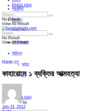
ভিডিও
ENGLISH
প্রযুক্তি
No Result
বিনোদন
View All Result
ভিন্ন খবর
No Result
শোক সংবাদ
View All Result
সাহিত্য
Home
দেশ
কবিতা
কাহারোলে ১ ব্যক্তির আত্মহত্যা
গল্প
ভিডিও
ENGLISH
by
July 31, 2012