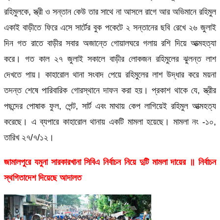
রহিমুলকে, স্ত্রী ও সন্তান কেউ তার সাথে না আসলে রাগে আর অভিমানে রহিমুল
একাই বাড়ীতে ফিরে এসে সার্টের বুক পকেটে ২ সন্তানের ছবি রেখে ২৬ জুলাই
দিন গত রাতে বাড়ীর সবার অজান্তে গোয়ালঘরে গলায় রশি দিয়ে আত্মহত্যা
করে। গত কাল ২৭ জুলাই সকালে বাড়ীর লোকজন রহিমুলের ঝুলন্ত লাশ
দেখতে পায়। কাহারোল থানা সংবাদ পেয়ে রহিমুলের লাশ উদ্ধার করে ময়না
তদন্ত শেষে পারিবারিক গোরস্থানে দাফন করা হয়। প্রকাশ থাকে যে, স্ত্রীর
পছন্দের পোষাক ফুল, পেন্ট, সার্ট এবং মাথায় কেপ লাগিয়েই রহিমুল আত্মহত্য
করেছে। এ ব্যপারে কাহারোল থানায় একটি মামলা হয়েছে। মামলা নং -১০,
তারিখ ২৭/৭/১২।
জামালপুরে যমুনা সারকারখানা সিবিএ নির্বাচন নিয়ে দুটি মামলা দায়ের ॥ নির্বাচন
স্থগিতাদেশ দিয়েছে আদালত