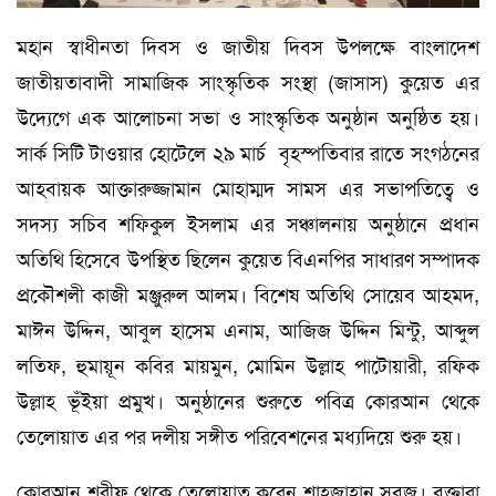
মহান স্বাধীনতা দিবস ও জাতীয় দিবস উপলক্ষে বাংলাদেশ
জাতীয়তাবাদী সামাজিক সাংস্কৃতিক সংস্থা (জাসাস) কুয়েত এর
উদ্যেগে এক আলোচনা সভা ও সাংস্কৃতিক অনুষ্ঠান অনুষ্ঠিত হয়।
সার্ক সিটি টাওয়ার হোটেলে ২৯ মার্চ বৃহস্পতিবার রাতে সংগঠনের
আহবায়ক আক্তারুজ্জামান মোহাম্মদ সামস এর সভাপতিত্বে ও
সদস্য সচিব শফিকুল ইসলাম এর সঞ্চালনায় অনুষ্ঠানে প্রধান
অতিথি হিসেবে উপস্থিত ছিলেন কুয়েত বিএনপির সাধারণ সম্পাদক
প্রকৌশলী কাজী মঞ্জুরুল আলম। বিশেষ অতিথি সোয়েব আহমদ,
মাঈন উদ্দিন, আবুল হাসেম এনাম, আজিজ উদ্দিন মিন্টু, আব্দুল
লতিফ, হুমায়ূন কবির মায়মুন, মোমিন উল্লাহ পাটোয়ারী, রফিক
উল্লাহ ভূঁইয়া প্রমুখ। অনুষ্ঠানের শুরুতে পবিত্র কোরআন থেকে
তেলোয়াত এর পর দলীয় সঙ্গীত পরিবেশনের মধ্যদিয়ে শুরু হয়।
কোরআন শরীফ থেকে তেলোয়াত করেন শাহজাহান সবুজ। বক্তারা