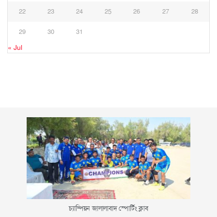
22
23
24
25
26
27
28
29
30
31
« Jul
চ্যাম্পিয়ন জালালাবাদ স্পোর্টিং ক্লাব