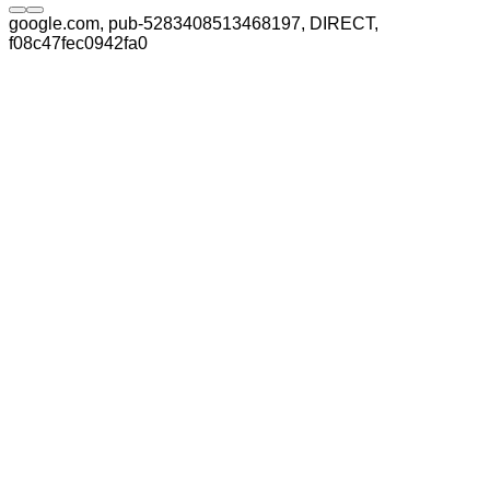
google.com, pub-5283408513468197, DIRECT,
f08c47fec0942fa0