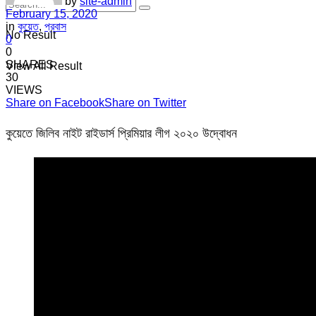
by
site-admin
February 15, 2020
in
কুয়েত
,
প্রবাস
No Result
0
0
SHARES
View All Result
30
VIEWS
Share on Facebook
Share on Twitter
কুয়েতে জিলিব নাইট রাইডার্স প্রিমিয়ার লীগ ২০২০ উদ্বোধন