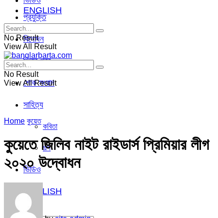
ভিডিও
ENGLISH
প্রযুক্তি
No Result
বিনোদন
View All Result
ভিন্ন খবর
No Result
শোক সংবাদ
View All Result
সাহিত্য
Home
কুয়েত
কবিতা
কুয়েতে জিলিব নাইট রাইডার্স প্রিমিয়ার লীগ
গল্প
২০২০ উদ্বোধন
ভিডিও
ENGLISH