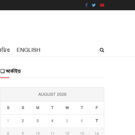
িডিও
ENGLISH
❑ আর্কাইভ
AUGUST 2026
S
S
M
T
W
T
F
1
2
3
4
5
6
7
8
9
10
11
12
13
14