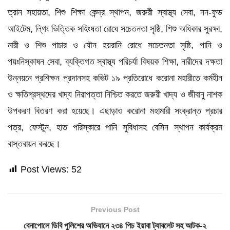
ত্রান সহায়তা, শিশু শিক্ষা কেন্দ্র স্থাপন, জরুরী স্বাস্থ্য সেবা, নন-ফুড
আইটেম, লি্গং ভিত্তিক সহিংষতা রোধে সচেতনতা সৃষ্ঠি, শিশু অধিকার সুরক্ষা,
নারী ও শিশু পাচার ও যৌন হয়রানি রোধে সচেতনতা সৃষ্ঠি, পানি ও
পয়ঃনিস্কাষন সেবা, ব্যক্তিগত স্বাস্থ্য পরিচর্যা বিষয়ক শিক্ষা, নারীদের দক্ষতা
উন্নয়নে প্রশিক্ষন প্রদানসহ কভিট ১৯ প্রতিরোধে করোনা মহারীতে কর্মহীন
ও ক্ষতিগ্রস্থদের খাদ্য নিরাপত্তা নিশ্চিত করতে জরুরী খাদ্য ও জীবানু নাশক
উপকরণ বিতরণ করা হয়েছে। এছাড়াও করোনা মহামারী সংক্রান্ত প্রচার
পত্র, ফেস্টুন, হাত পরিস্কারে পানি সুবিধাসহ বেসিন স্থাপন কার্যক্রম
বাস্তবায়ন করছে।
Post Views:
52
Previous Post
বেনাপোলে ডিবি পুলিশের অভিযানে ২৩৪ পিচ ইয়াবা ট্যাবলেট সহ আটক-২