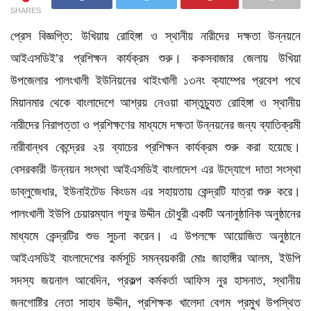
SHARES
প্রেস বিজ্ঞপ্তি: উখিয়ায় রোহিঙ্গা ও স্থানীয় নারীদের দক্ষতা উন্নয়নে
আইএসডিই’র প্রশিক্ষন কার্যক্রম শুরু। ককসবাজার জেলায় উখিয়া
উপজেলার পালংখালী ইউনিয়নের থাইংখালী ১৩নং ক্যাম্পের প্রবেশ পথে
মিয়ানমার থেকে বাংলাদেশে আশ্রয় নেওয়া বাস্তুচ্যুত রোহিঙ্গা ও স্থানীয়
নারীদের নিরাপত্তা ও প্রশিক্ষণের মাধ্যমে দক্ষতা উন্নয়নের জন্য ব্যাতিক্রমী
নারীবান্ধব কেন্দ্রের ২য় ব্যাচের প্রশিক্ষন কার্যক্রম শুরু করা হয়েছে।
বেসরকারী উন্নয়ন সংস্থা আইএসডিই বাংলাদেশ এর উদ্যোগে দাতা সংস্থা
ডাব্লুজেধার, ইউনাইটেড কিংডম এর সহায়তায় কেন্দ্রটি যাত্রা শুরু করে।
পালংখালী ইউপি চেয়ারম্যান গফুর উদ্দীন চৌধুরী একটি অনানুষ্ঠানিক অনুষ্ঠানের
মাধ্যমে কেন্দ্রটির শুভ সুচনা করেন। এ উপলক্ষে আয়োজিত অনুষ্ঠানে
আইএসডিই বাংলাদেশের কর্মসূচি সমন্বয়কারী মোঃ জাহাঙ্গীর আলম, ইউপি
সদস্য জয়নাল আবেদিন, প্রকল্প কর্মকর্তা আফিস নুর হাসনাত, স্থানীয়
জনগোষ্টির নেতা সাহাব উদ্দীন, প্রশিক্ষক খালেদা বেগম প্রমুখ উপস্থিত