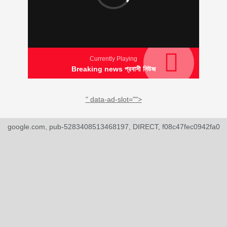
Currently Playing
Breaking news প্রবাসী নিউজ
" data-ad-slot="
">
google.com, pub-5283408513468197, DIRECT, f08c47fec0942fa0