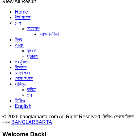
View All Result
Home
শীর্ষ সংবাদ
দেশ
সারাদেশ
ব্রাহ্মণবাড়িয়া
বিশ্ব
প্রবাস
কুয়েত
দূতাবাস
প্রযুক্তি
বিনোদন
ভিন্ন খবর
শোক সংবাদ
সাহিত্য
কবিতা
গল্প
ভিডিও
English
© 2026 banglarbarta.com All Right Reserved. ভিডিও দেখতে ক্লিক
করুন
BANGLARBARTA
Welcome Back!