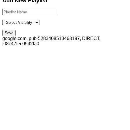
Add New Playlist
google.com, pub-5283408513468197, DIRECT,
f08c47fec0942fa0