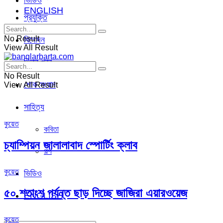
ভিডিও
ENGLISH
প্রযুক্তি
No Result
বিনোদন
View All Result
ভিন্ন খবর
No Result
শোক সংবাদ
View All Result
সাহিত্য
কুয়েত
কবিতা
চ্যাম্পিয়ন জালালাবাদ স্পোর্টিং ক্লাব
গল্প
কুয়েত
ভিডিও
৫০ শতাংশ পর্যন্ত ছাড় দিচ্ছে জাজিরা এয়ারওয়েজ
ENGLISH
কুয়েত