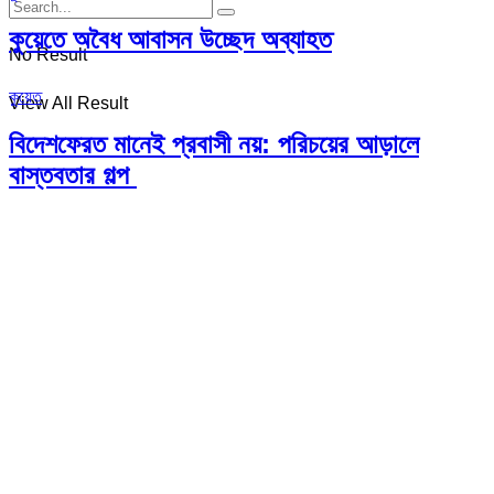
কুয়েতে অবৈধ আবাসন উচ্ছেদ অব্যাহত
No Result
কুয়েত
View All Result
বিদেশফেরত মানেই প্রবাসী নয়: পরিচয়ের আড়ালে
বাস্তবতার গল্প