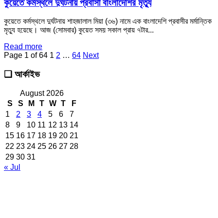
কুয়েতে কর্মস্থলে দুর্ঘটনায় প্রবাসী বাংলাদেশির মৃত্যু
কুয়েতে কর্মস্থলে দুর্ঘটনায় শাহজালাল মিয়া (৩৬) নামে এক বাংলাদেশি প্রবাসীর মর্মান্তিক
মৃত্যু হয়েছে। আজ (সোমবার) কুয়েত সময় সকাল প্রায় ৭টার...
Read more
Page 1 of 64
1
2
…
64
Next
❑ আর্কাইভ
August 2026
S
S
M
T
W
T
F
1
2
3
4
5
6
7
8
9
10
11
12
13
14
15
16
17
18
19
20
21
22
23
24
25
26
27
28
29
30
31
« Jul