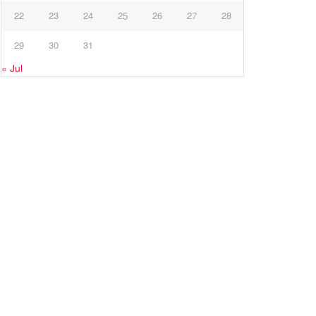
22
23
24
25
26
27
28
29
30
31
« Jul