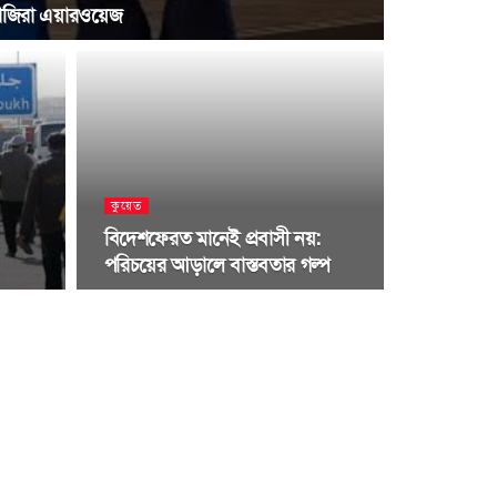
জাজিরা এয়ারওয়েজ
কুয়েত
বিদেশফেরত মানেই প্রবাসী নয়:
পরিচয়ের আড়ালে বাস্তবতার গল্প